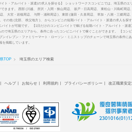
バイト・アルバイト・派遣)の求人を探せる】
ショットワークスコンビニでは、埼玉県のエリ
できます。 西部 (川越、 所沢・入間・狭山周辺、 坂戸・日高周辺、 東松山・川島町周辺、
周辺、 大宮・岩槻周辺、 与野・浦和周辺 )、東部 (蓮田・久喜周辺、 草加・八潮・三郷周辺
)、その他 (北部、 秩父地方 )、 からコンビニの短期バイト・アルバイト・派遣の求人を
ニバイトが可能です。
【1日だけのコンビニバイトで稼げる短期バイト・アルバイト・派遣
るので埼玉県のエリアから、条件に合ったコンビニバイトで稼ぐことができます。
【コンビ
ブンイレブン・ファミリーマート・ローソン・ミニストップのチェーンで埼玉県の条件にあ
情報を掲載しています。
県TOP
埼玉県のエリア検索
ヘルプ
お知らせ
利用規約
プライバシーポリシー
改正職業安定