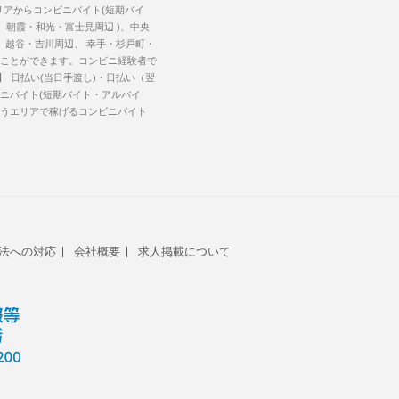
アからコンビニバイト(短期バイ
 朝霞・和光・富士見周辺 )、中央
、 越谷・吉川周辺、 幸手・杉戸町・
探すことができます。コンビニ経験者で
】
日払い(当日手渡し)・日払い（翌
ニバイト(短期バイト・アルバイ
うエリアで稼げるコンビニバイト
法への対応
会社概要
求人掲載について