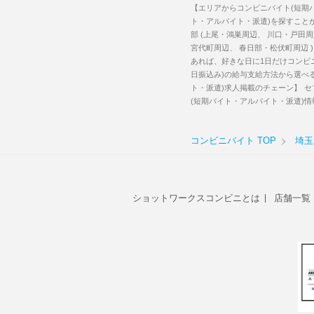
【エリアからコンビニバイト(短期
ト・アルバイト・派遣)を探すことが
部 (上尾・鴻巣周辺、 川口・戸田
宮代町周辺、 春日部・松伏町周辺 
あれば、好きな日に1日だけコンビ
日振込み)の給与支給方法から選べ
ト・派遣)求人掲載のチェーン】
セ
(短期バイト・アルバイト・派遣)
コンビニバイト TOP
埼玉
ショットワークスコンビニとは
店舗一覧