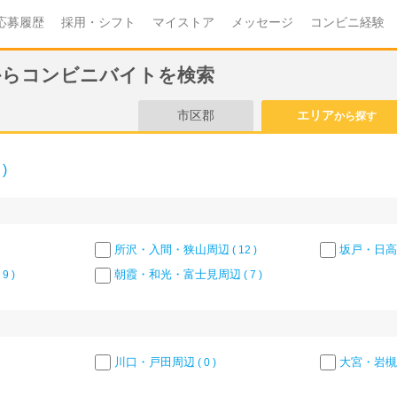
応募履歴
採用・シフト
マイストア
メッセージ
コンビニ経験
からコンビニバイトを検索
市区郡
エリア
から探す
)
所沢・入間・狭山周辺
坂戸・日高
( 12 )
朝霞・和光・富士見周辺
 9 )
( 7 )
川口・戸田周辺
大宮・岩槻
( 0 )