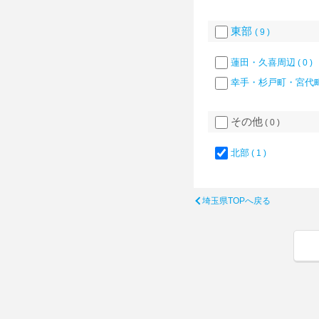
東部
( 9 )
蓮田・久喜周辺
( 0 )
幸手・杉戸町・宮代
その他
( 0 )
北部
( 1 )
埼玉県TOPへ戻る