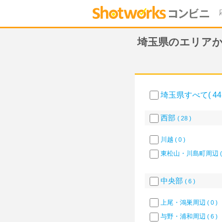
埼玉県のエリア
埼玉県すべて( 44 
西部
( 28 )
川越
( 0 )
東松山・川島町周辺
(
中央部
( 6 )
上尾・鴻巣周辺
( 0 )
与野・浦和周辺
( 6 )