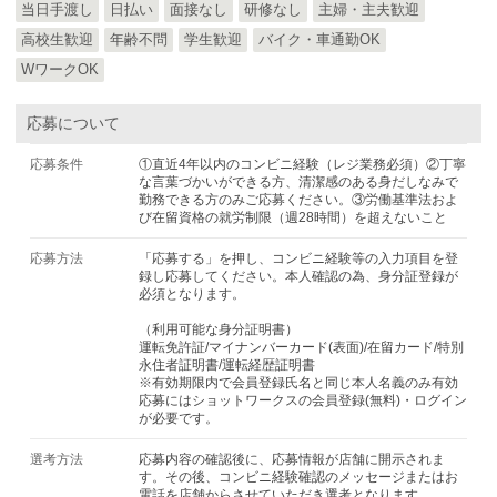
当日手渡し
日払い
面接なし
研修なし
主婦・主夫歓迎
高校生歓迎
年齢不問
学生歓迎
バイク・車通勤OK
WワークOK
応募について
応募条件
①直近4年以内のコンビニ経験（レジ業務必須）②丁寧
な言葉づかいができる方、清潔感のある身だしなみで
勤務できる方のみご応募ください。③労働基準法およ
び在留資格の就労制限（週28時間）を超えないこと
応募方法
「応募する」を押し、コンビニ経験等の入力項目を登
録し応募してください。本人確認の為、身分証登録が
必須となります。
（利用可能な身分証明書）
運転免許証/マイナンバーカード(表面)/在留カード/特別
永住者証明書/運転経歴証明書
※有効期限内で会員登録氏名と同じ本人名義のみ有効
応募にはショットワークスの会員登録(無料)・ログイン
が必要です。
選考方法
応募内容の確認後に、応募情報が店舗に開示されま
す。その後、コンビニ経験確認のメッセージまたはお
電話を店舗からさせていただき選考となります。