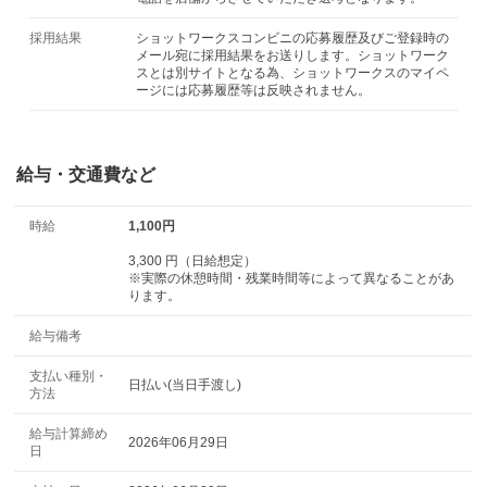
採用結果
ショットワークスコンビニの応募履歴及びご登録時の
メール宛に採用結果をお送りします。ショットワーク
スとは別サイトとなる為、ショットワークスのマイペ
ージには応募履歴等は反映されません。
給与・交通費など
時給
1,100円
3,300 円（日給想定）
※実際の休憩時間・残業時間等によって異なることがあ
ります。
給与備考
支払い種別・
日払い(当日手渡し)
方法
給与計算締め
2026年06月29日
日