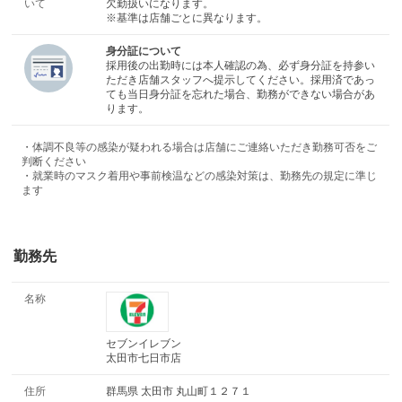
いて
欠勤扱いになります。
※基準は店舗ごとに異なります。
身分証について
採用後の出勤時には本人確認の為、必ず身分証を持参い
ただき店舗スタッフへ提示してください。採用済であっ
ても当日身分証を忘れた場合、勤務ができない場合があ
ります。
・体調不良等の感染が疑われる場合は店舗にご連絡いただき勤務可否をご
判断ください
・就業時のマスク着用や事前検温などの感染対策は、勤務先の規定に準じ
ます
勤務先
名称
セブンイレブン
太田市七日市店
住所
群馬県 太田市 丸山町１２７１