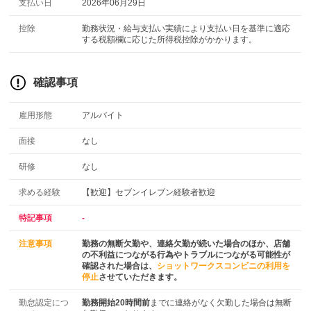
支払い日
2026年06月29日
控除
勤務状況・給与支払い実績により支払い日を基準に適応
する税額欄に応じた所得税控除がかかります。
確認事項
雇用形態
アルバイト
面接
なし
研修
なし
求める経験
【歓迎】セブンイレブン経験者歓迎
特記事項
-
注意事項
勤務の無断欠勤や、連絡欠勤が続いた場合のほか、店舗
の不利益につながる行為やトラブルにつながる可能性が
確認された場合は、
ショットワークスコンビニの利用を
停止
させていただきます。
勤怠認定につ
勤務開始20時間前
までに連絡がなく欠勤した場合は無断