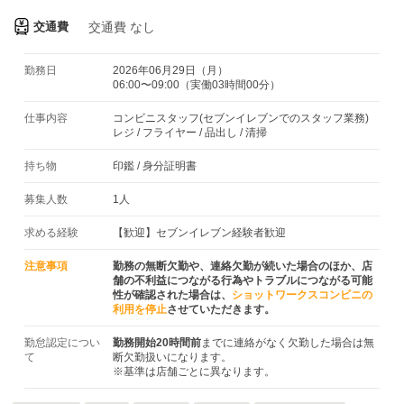
交通費
交通費
なし
勤務日
2026年06月29日（月）
06:00〜09:00（実働03時間00分）
仕事内容
コンビニスタッフ(セブンイレブンでのスタッフ業務)
レジ / フライヤー / 品出し / 清掃
持ち物
印鑑
/
身分証明書
募集人数
1人
求める経験
【歓迎】セブンイレブン経験者歓迎
注意事項
勤務の無断欠勤や、連絡欠勤が続いた場合のほか、店
舗の不利益につながる行為やトラブルにつながる可能
性が確認された場合は、
ショットワークスコンビニの
利用を停止
させていただきます。
勤怠認定につい
勤務開始20時間前
までに連絡がなく欠勤した場合は無
て
断欠勤扱いになります。
※基準は店舗ごとに異なります。