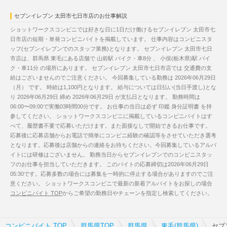
セブンイレブン 太田市七日市店のお仕事解説
ショットワークスコンビニでは好きな日に1日だけ働けるセブンイレブン 太田市七
日市店の短期・単発コンビニバイトを掲載しています。 仕事内容はコンビニスタ
ッフ(セブンイレブンでのスタッフ業務)となります。 セブンイレブン 太田市七日
市店は、群馬県 東毛にある店舗で 山前駅 バイク・車8分 、 小俣(栃木県)駅 バイ
ク・車11分 の場所にあります。 セブンイレブン 太田市七日市店では 交通費の支
給はございませんのでご注意ください。 今回募集している勤務は 2026年06月29日
（月） です。 時給は1,100円となります。 給与については日払い(当日手渡し)とな
り 2026年06月29日 締め 2026年06月29日 が支払日となります。 勤務時間は
06:00〜09:00で実働03時間00分です。 お仕事の当日は必ず 印鑑 身分証明書 を持
参してください。 ショットワークスコンビニに掲載しているコンビニバイトはす
べて、履歴書不要で応募いただけます。また面接なしで開始できるお仕事です。
応募後に応募店舗からお電話で簡単にコンビニ経験の確認等をさせていただき選考
となります。応募後は店舗からの連絡をお待ちください。今回募集しているアルバ
イトには研修はございません。 勤務当日からセブンイレブンでのコンビニスタッ
フのお仕事を担当していただきます。 このバイトの応募締切は2026年06月29日
05:30です。応募多数の場合には募集を一時的に停止する場合がありますのでご注
意ください。 ショットワークスコンビニで最新の新着アルバイトをお探しの場合
コンビニバイト TOP
からご希望の勤務日やチェーンを指定し検索してください。
コンビニバイト TOP
群馬県TOP
群馬県
東毛(群馬県)
セブ