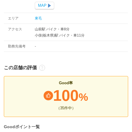
MAP
エリア
東毛
アクセス
山前駅 バイク・車8分
小俣(栃木県)駅 バイク・車11分
勤務先備考
-
この店舗の評価
Good率
100
%
（35
件中
）
Goodポイント一覧