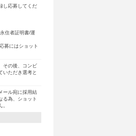
録し応募してくだ
別永住者証明書/運
 応募にはショット
。その後、コンビ
ていただき選考と
メール宛に採用結
なる為、ショット
ん。