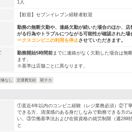
1人
【歓迎】セブンイレブン経験者歓迎
勤務の無断欠勤や、連絡欠勤が続いた場合のほか、店
がる行為やトラブルにつながる可能性が確認された場
ークスコンビニの利用を停止
させていただきます。
て
勤務開始5時間前
までに連絡がなく欠勤した場合は無
ます。
※基準は店舗ごとに異なります。
研修なし
交通費支給
駅チカ
①直近4年以内のコンビニ経験（レジ業務必須）②丁
できる方、清潔感のある身だしなみで勤務できる方の
い。③労働基準法および在留資格の就労制限（週28時
と