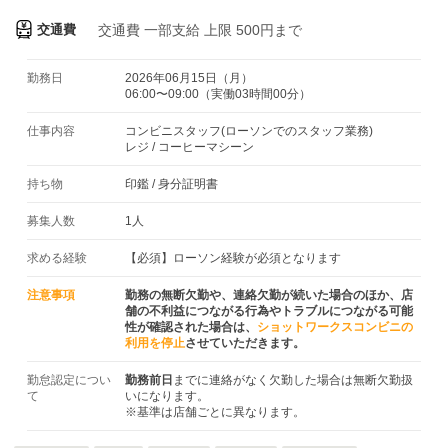
交通費
交通費
一部支給 上限 500円まで
勤務日
2026年06月15日（月）
06:00〜09:00（実働03時間00分）
仕事内容
コンビニスタッフ(ローソンでのスタッフ業務)
レジ / コーヒーマシーン
持ち物
印鑑
/
身分証明書
募集人数
1人
求める経験
【必須】ローソン経験が必須となります
注意事項
勤務の無断欠勤や、連絡欠勤が続いた場合のほか、店
舗の不利益につながる行為やトラブルにつながる可能
性が確認された場合は、
ショットワークスコンビニの
利用を停止
させていただきます。
勤怠認定につい
勤務前日
までに連絡がなく欠勤した場合は無断欠勤扱
て
いになります。
※基準は店舗ごとに異なります。