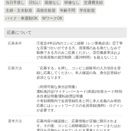
当日手渡し
日払い
面接なし
研修なし
交通費支給
主婦・主夫歓迎
高校生歓迎
年齢不問
学生歓迎
バイク・車通勤OK
WワークOK
応募について
応募条件
①直近4年以内のコンビニ経験（レジ業務必須）②丁寧
な言葉づかいができる方、清潔感のある身だしなみで
勤務できる方のみご応募ください。③労働基準法およ
び在留資格の就労制限（週28時間）を超えないこと
応募方法
「応募する」を押し、コンビニ経験等の入力項目を登
録し応募してください。本人確認の為、身分証登録が
必須となります。
（利用可能な身分証明書）
運転免許証/マイナンバーカード(表面)/在留カード/特別
永住者証明書/運転経歴証明書
※有効期限内で会員登録氏名と同じ本人名義のみ有効
応募にはショットワークスの会員登録(無料)・ログイン
が必要です。
選考方法
応募内容の確認後に、応募情報が店舗に開示されま
す。その後、コンビニ経験確認のメッセージまたはお
電話を店舗からさせていただき選考となります。