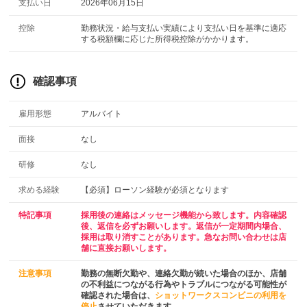
支払い日
2026年06月15日
控除
勤務状況・給与支払い実績により支払い日を基準に適応
する税額欄に応じた所得税控除がかかります。
確認事項
雇用形態
アルバイト
面接
なし
研修
なし
求める経験
【必須】ローソン経験が必須となります
特記事項
採用後の連絡はメッセージ機能から致します。内容確認
後、返信を必ずお願いします。返信が一定期間内場合、
採用は取り消すことがあります。急なお問い合わせは店
舗に直接お願いします。
注意事項
勤務の無断欠勤や、連絡欠勤が続いた場合のほか、店舗
の不利益につながる行為やトラブルにつながる可能性が
確認された場合は、
ショットワークスコンビニの利用を
停止
させていただきます。