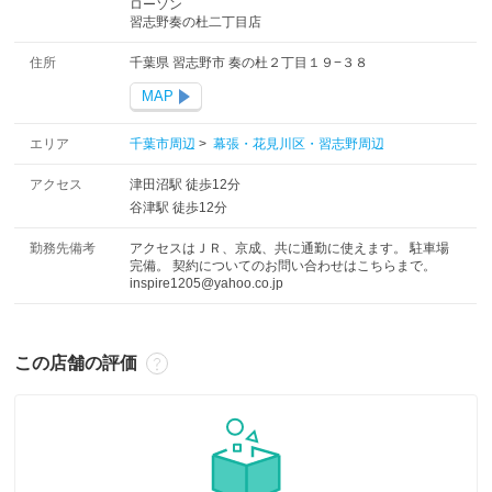
ローソン
習志野奏の杜二丁目店
住所
千葉県 習志野市 奏の杜２丁目１９−３８
MAP
エリア
千葉市周辺
>
幕張・花見川区・習志野周辺
アクセス
津田沼駅 徒歩12分
谷津駅 徒歩12分
勤務先備考
アクセスはＪＲ、京成、共に通勤に使えます。 駐車場
完備。 契約についてのお問い合わせはこちらまで。
inspire1205@yahoo.co.jp
この店舗の評価