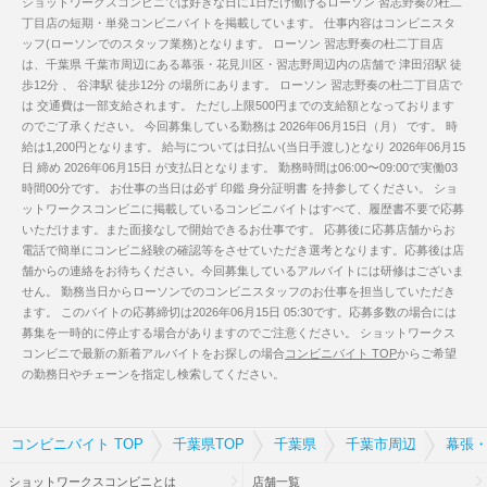
ショットワークスコンビニでは好きな日に1日だけ働けるローソン 習志野奏の杜二
丁目店の短期・単発コンビニバイトを掲載しています。 仕事内容はコンビニスタ
ッフ(ローソンでのスタッフ業務)となります。 ローソン 習志野奏の杜二丁目店
は、千葉県 千葉市周辺にある幕張・花見川区・習志野周辺内の店舗で 津田沼駅 徒
歩12分 、 谷津駅 徒歩12分 の場所にあります。 ローソン 習志野奏の杜二丁目店で
は 交通費は一部支給されます。 ただし上限500円までの支給額となっております
のでご了承ください。 今回募集している勤務は 2026年06月15日（月） です。 時
給は1,200円となります。 給与については日払い(当日手渡し)となり 2026年06月15
日 締め 2026年06月15日 が支払日となります。 勤務時間は06:00〜09:00で実働03
時間00分です。 お仕事の当日は必ず 印鑑 身分証明書 を持参してください。 ショ
ットワークスコンビニに掲載しているコンビニバイトはすべて、履歴書不要で応募
いただけます。また面接なしで開始できるお仕事です。 応募後に応募店舗からお
電話で簡単にコンビニ経験の確認等をさせていただき選考となります。応募後は店
舗からの連絡をお待ちください。今回募集しているアルバイトには研修はございま
せん。 勤務当日からローソンでのコンビニスタッフのお仕事を担当していただき
ます。 このバイトの応募締切は2026年06月15日 05:30です。応募多数の場合には
募集を一時的に停止する場合がありますのでご注意ください。 ショットワークス
コンビニで最新の新着アルバイトをお探しの場合
コンビニバイト TOP
からご希望
の勤務日やチェーンを指定し検索してください。
コンビニバイト TOP
千葉県TOP
千葉県
千葉市周辺
幕張・
ショットワークスコンビニとは
店舗一覧