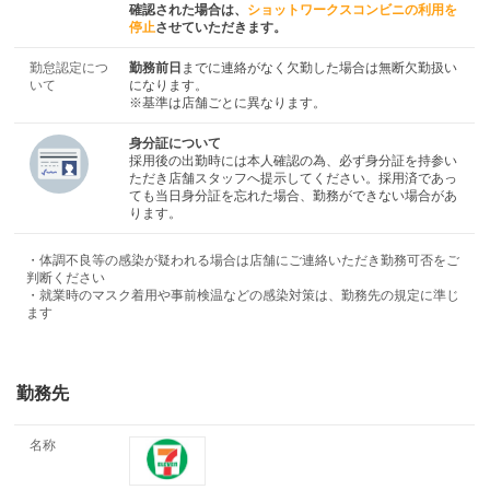
確認された場合は、
ショットワークスコンビニの利用を
停止
させていただきます。
勤怠認定につ
勤務前日
までに連絡がなく欠勤した場合は無断欠勤扱い
いて
になります。
※基準は店舗ごとに異なります。
身分証について
採用後の出勤時には本人確認の為、必ず身分証を持参い
ただき店舗スタッフへ提示してください。採用済であっ
ても当日身分証を忘れた場合、勤務ができない場合があ
ります。
・体調不良等の感染が疑われる場合は店舗にご連絡いただき勤務可否をご
判断ください
・就業時のマスク着用や事前検温などの感染対策は、勤務先の規定に準じ
ます
勤務先
名称