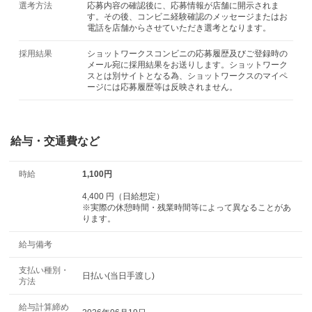
選考方法
応募内容の確認後に、応募情報が店舗に開示されま
す。その後、コンビニ経験確認のメッセージまたはお
電話を店舗からさせていただき選考となります。
採用結果
ショットワークスコンビニの応募履歴及びご登録時の
メール宛に採用結果をお送りします。ショットワーク
スとは別サイトとなる為、ショットワークスのマイペ
ージには応募履歴等は反映されません。
給与・交通費など
時給
1,100円
4,400 円（日給想定）
※実際の休憩時間・残業時間等によって異なることがあ
ります。
給与備考
支払い種別・
日払い(当日手渡し)
方法
給与計算締め