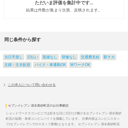
ただいま評価を集計中です...
結果は件数が集まり次第、反映されます。
同じ条件から探す
当日手渡し
日払い
面接なし
研修なし
交通費支給
駅チカ
主婦・主夫歓迎
バイク・車通勤OK
WワークOK
この求人について問い合わせる
セブンイレブン 清水真砂町店のお仕事解説
ショットワークスコンビニでは好きな日に1日だけ働けるセブンイレブン 清水真砂
町店の短期・単発コンビニバイトを掲載しています。 仕事内容はコンビニスタッ
フ(セブンイレブンでのスタッフ業務)となります。 セブンイレブン 清水真砂町店