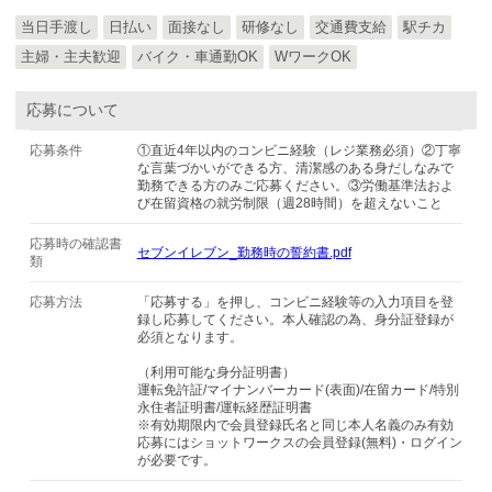
当日手渡し
日払い
面接なし
研修なし
交通費支給
駅チカ
主婦・主夫歓迎
バイク・車通勤OK
WワークOK
応募について
応募条件
①直近4年以内のコンビニ経験（レジ業務必須）②丁寧
な言葉づかいができる方、清潔感のある身だしなみで
勤務できる方のみご応募ください。③労働基準法およ
び在留資格の就労制限（週28時間）を超えないこと
応募時の確認書
セブンイレブン_勤務時の誓約書.pdf
類
応募方法
「応募する」を押し、コンビニ経験等の入力項目を登
録し応募してください。本人確認の為、身分証登録が
必須となります。
（利用可能な身分証明書）
運転免許証/マイナンバーカード(表面)/在留カード/特別
永住者証明書/運転経歴証明書
※有効期限内で会員登録氏名と同じ本人名義のみ有効
応募にはショットワークスの会員登録(無料)・ログイン
が必要です。