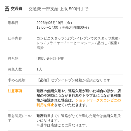
交通費
交通費
一部支給 上限 500円まで
勤務日
2026年06月19日（金）
13:00〜17:00（実働04時間00分）
仕事内容
コンビニスタッフ(セブンイレブンでのスタッフ業務)
レジ / フライヤー / コーヒーマシーン / 品出し / 廃棄 /
清掃
持ち物
印鑑
/
身分証明書
募集人数
1人
求める経験
【必須】セブンイレブン経験が必須となります
注意事項
勤務の無断欠勤や、連絡欠勤が続いた場合のほか、店
舗の不利益につながる行為やトラブルにつながる可能
性が確認された場合は、
ショットワークスコンビニの
利用を停止
させていただきます。
勤怠認定につい
勤務前日
までに連絡がなく欠勤した場合は無断欠勤扱
て
いになります。
※基準は店舗ごとに異なります。