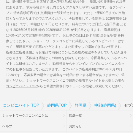
は、静岡県 中部にある店舗で 清水(静岡県)駅 徒歩4分 、 新清水駅 徒歩8分 の場所
にあります。 駅から徒歩10分以内となりアクセスしやすい店舗です。 セブンイレ
ブン 清水真砂町店では 交通費は一部支給されます。 ただし上限500円までの支給
額となっておりますのでご了承ください。 今回募集している勤務は 2026年06月19
日（金） です。 時給は1,100円となります。 給与については日払い(当日手渡し)と
なり 2026年06月19日 締め 2026年06月19日 が支払日となります。 勤務時間は
13:00〜17:00で実働04時間00分です。 お仕事の当日は必ず 印鑑 身分証明書 を持
参してください。 ショットワークスコンビニに掲載しているコンビニバイトはす
べて、履歴書不要で応募いただけます。また面接なしで開始できるお仕事です。
応募後に応募店舗からお電話で簡単にコンビニ経験の確認等をさせていただき選考
となります。応募後は店舗からの連絡をお待ちください。今回募集しているアルバ
イトには研修はございません。 勤務当日からセブンイレブンでのコンビニスタッ
フのお仕事を担当していただきます。 このバイトの応募締切は2026年06月19日
12:30です。応募多数の場合には募集を一時的に停止する場合がありますのでご注
意ください。 ショットワークスコンビニで最新の新着アルバイトをお探しの場合
コンビニバイト TOP
からご希望の勤務日やチェーンを指定し検索してください。
コンビニバイト TOP
静岡県TOP
静岡県
中部(静岡県)
セブ
ショットワークスコンビニとは
店舗一覧
ヘルプ
お知らせ