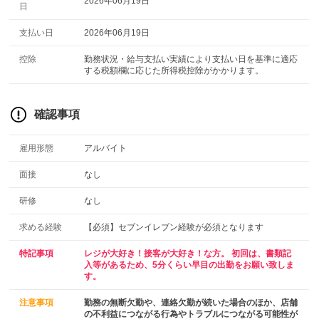
2026年06月19日
日
支払い日
2026年06月19日
控除
勤務状況・給与支払い実績により支払い日を基準に適応
する税額欄に応じた所得税控除がかかります。
確認事項
雇用形態
アルバイト
面接
なし
研修
なし
求める経験
【必須】セブンイレブン経験が必須となります
特記事項
レジが大好き！接客が大好き！な方。 初回は、書類記
入等があるため、5分くらい早目の出勤をお願い致しま
す。
注意事項
勤務の無断欠勤や、連絡欠勤が続いた場合のほか、店舗
の不利益につながる行為やトラブルにつながる可能性が