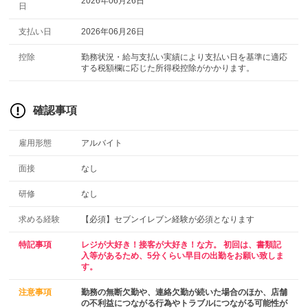
2026年06月26日
日
支払い日
2026年06月26日
控除
勤務状況・給与支払い実績により支払い日を基準に適応
する税額欄に応じた所得税控除がかかります。
確認事項
雇用形態
アルバイト
面接
なし
研修
なし
求める経験
【必須】セブンイレブン経験が必須となります
特記事項
レジが大好き！接客が大好き！な方。 初回は、書類記
入等があるため、5分くらい早目の出勤をお願い致しま
す。
注意事項
勤務の無断欠勤や、連絡欠勤が続いた場合のほか、店舗
の不利益につながる行為やトラブルにつながる可能性が