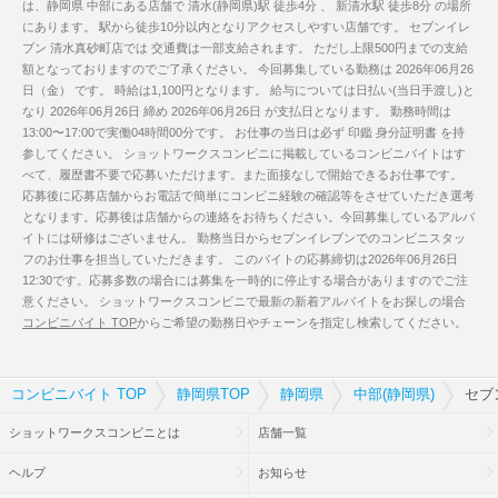
は、静岡県 中部にある店舗で 清水(静岡県)駅 徒歩4分 、 新清水駅 徒歩8分 の場所
にあります。 駅から徒歩10分以内となりアクセスしやすい店舗です。 セブンイレ
ブン 清水真砂町店では 交通費は一部支給されます。 ただし上限500円までの支給
額となっておりますのでご了承ください。 今回募集している勤務は 2026年06月26
日（金） です。 時給は1,100円となります。 給与については日払い(当日手渡し)と
なり 2026年06月26日 締め 2026年06月26日 が支払日となります。 勤務時間は
13:00〜17:00で実働04時間00分です。 お仕事の当日は必ず 印鑑 身分証明書 を持
参してください。 ショットワークスコンビニに掲載しているコンビニバイトはす
べて、履歴書不要で応募いただけます。また面接なしで開始できるお仕事です。
応募後に応募店舗からお電話で簡単にコンビニ経験の確認等をさせていただき選考
となります。応募後は店舗からの連絡をお待ちください。今回募集しているアルバ
イトには研修はございません。 勤務当日からセブンイレブンでのコンビニスタッ
フのお仕事を担当していただきます。 このバイトの応募締切は2026年06月26日
12:30です。応募多数の場合には募集を一時的に停止する場合がありますのでご注
意ください。 ショットワークスコンビニで最新の新着アルバイトをお探しの場合
コンビニバイト TOP
からご希望の勤務日やチェーンを指定し検索してください。
コンビニバイト TOP
静岡県TOP
静岡県
中部(静岡県)
セブ
ショットワークスコンビニとは
店舗一覧
ヘルプ
お知らせ