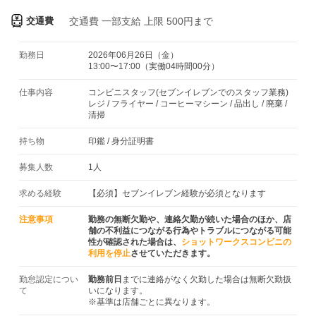
交通費
交通費
一部支給 上限 500円まで
勤務日
2026年06月26日（金）
13:00〜17:00（実働04時間00分）
仕事内容
コンビニスタッフ(セブンイレブンでのスタッフ業務)
レジ / フライヤー / コーヒーマシーン / 品出し / 廃棄 /
清掃
持ち物
印鑑
/
身分証明書
募集人数
1人
求める経験
【必須】セブンイレブン経験が必須となります
注意事項
勤務の無断欠勤や、連絡欠勤が続いた場合のほか、店
舗の不利益につながる行為やトラブルにつながる可能
性が確認された場合は、
ショットワークスコンビニの
利用を停止
させていただきます。
勤怠認定につい
勤務前日
までに連絡がなく欠勤した場合は無断欠勤扱
て
いになります。
※基準は店舗ごとに異なります。