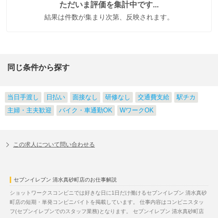
ただいま評価を集計中です...
結果は件数が集まり次第、反映されます。
同じ条件から探す
当日手渡し
日払い
面接なし
研修なし
交通費支給
駅チカ
主婦・主夫歓迎
バイク・車通勤OK
WワークOK
この求人について問い合わせる
セブンイレブン 清水真砂町店のお仕事解説
ショットワークスコンビニでは好きな日に1日だけ働けるセブンイレブン 清水真砂
町店の短期・単発コンビニバイトを掲載しています。 仕事内容はコンビニスタッ
フ(セブンイレブンでのスタッフ業務)となります。 セブンイレブン 清水真砂町店