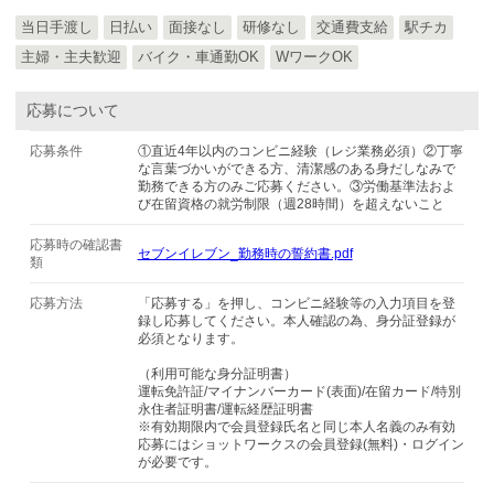
当日手渡し
日払い
面接なし
研修なし
交通費支給
駅チカ
主婦・主夫歓迎
バイク・車通勤OK
WワークOK
応募について
応募条件
①直近4年以内のコンビニ経験（レジ業務必須）②丁寧
な言葉づかいができる方、清潔感のある身だしなみで
勤務できる方のみご応募ください。③労働基準法およ
び在留資格の就労制限（週28時間）を超えないこと
応募時の確認書
セブンイレブン_勤務時の誓約書.pdf
類
応募方法
「応募する」を押し、コンビニ経験等の入力項目を登
録し応募してください。本人確認の為、身分証登録が
必須となります。
（利用可能な身分証明書）
運転免許証/マイナンバーカード(表面)/在留カード/特別
永住者証明書/運転経歴証明書
※有効期限内で会員登録氏名と同じ本人名義のみ有効
応募にはショットワークスの会員登録(無料)・ログイン
が必要です。