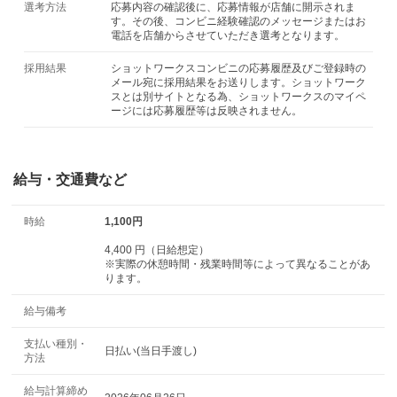
選考方法
応募内容の確認後に、応募情報が店舗に開示されま
す。その後、コンビニ経験確認のメッセージまたはお
電話を店舗からさせていただき選考となります。
採用結果
ショットワークスコンビニの応募履歴及びご登録時の
メール宛に採用結果をお送りします。ショットワーク
スとは別サイトとなる為、ショットワークスのマイペ
ージには応募履歴等は反映されません。
給与・交通費など
時給
1,100円
4,400 円（日給想定）
※実際の休憩時間・残業時間等によって異なることがあ
ります。
給与備考
支払い種別・
日払い(当日手渡し)
方法
給与計算締め