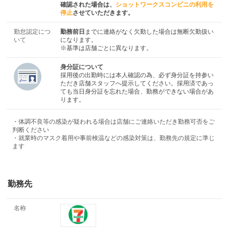
確認された場合は、
ショットワークスコンビニの利用を
停止
させていただきます。
勤怠認定につ
勤務前日
までに連絡がなく欠勤した場合は無断欠勤扱い
いて
になります。
※基準は店舗ごとに異なります。
身分証について
採用後の出勤時には本人確認の為、必ず身分証を持参い
ただき店舗スタッフへ提示してください。採用済であっ
ても当日身分証を忘れた場合、勤務ができない場合があ
ります。
・体調不良等の感染が疑われる場合は店舗にご連絡いただき勤務可否をご
判断ください
・就業時のマスク着用や事前検温などの感染対策は、勤務先の規定に準じ
ます
勤務先
名称