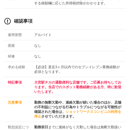
する税額欄に応じた所得税控除がかかります。
確認事項
雇用形態
アルバイト
面接
なし
研修
なし
求める経験
【必須】直近3ヶ月以内でのセブンイレブン業務経験が
必須となります。
特記事項
大宮駅チカの通勤便利な店舗です。ご応募お待ちしてお
ります。当店でのスポット勤務経験がある方、特に歓迎
いたします。
注意事項
勤務の無断欠勤や、連絡欠勤が続いた場合のほか、店舗
の不利益につながる行為やトラブルにつながる可能性が
確認された場合は、
ショットワークスコンビニの利用を
停止
させていただきます。
勤怠認定につ
勤務前日
までに連絡がなく欠勤した場合は無断欠勤扱い