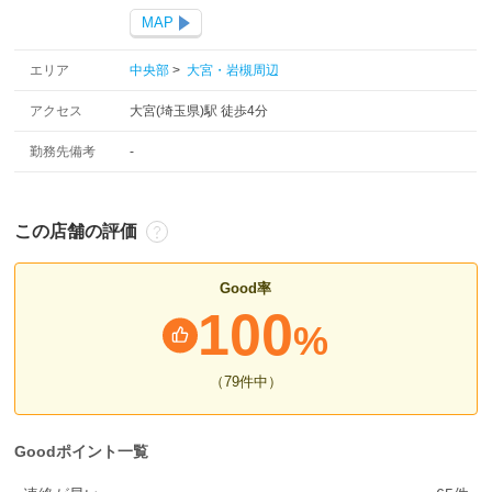
MAP
エリア
中央部
>
大宮・岩槻周辺
アクセス
大宮(埼玉県)駅 徒歩4分
勤務先備考
-
この店舗の評価
Good率
100
%
（79
件中
）
Goodポイント一覧