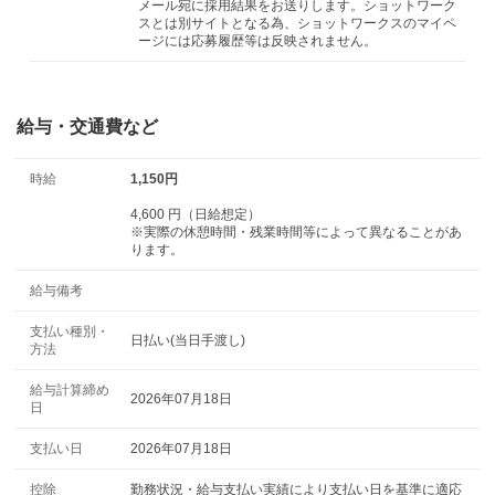
メール宛に採用結果をお送りします。ショットワーク
スとは別サイトとなる為、ショットワークスのマイペ
ージには応募履歴等は反映されません。
給与・交通費など
時給
1,150円
4,600 円（日給想定）
※実際の休憩時間・残業時間等によって異なることがあ
ります。
給与備考
支払い種別・
日払い(当日手渡し)
方法
給与計算締め
2026年07月18日
日
支払い日
2026年07月18日
控除
勤務状況・給与支払い実績により支払い日を基準に適応