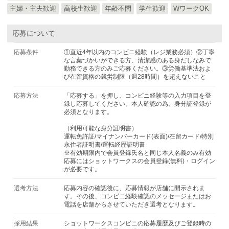
主婦・主夫歓迎
高校生歓迎
年齢不問
学生歓迎
WワークOK
応募について
応募条件
①直近4年以内のコンビニ経験（レジ業務必須）②丁寧
な言葉づかいができる方、清潔感のある身だしなみで
勤務できる方のみご応募ください。③労働基準法およ
び在留資格の就労制限（週28時間）を超えないこと
応募方法
「応募する」を押し、コンビニ経験等の入力項目を登
録し応募してください。本人確認の為、身分証登録が
必須となります。
（利用可能な身分証明書）
運転免許証/マイナンバーカード(表面)/在留カード/特別
永住者証明書/運転経歴証明書
※有効期限内で会員登録氏名と同じ本人名義のみ有効
応募にはショットワークスの会員登録(無料)・ログイン
が必要です。
選考方法
応募内容の確認後に、応募情報が店舗に開示されま
す。その後、コンビニ経験確認のメッセージまたはお
電話を店舗からさせていただき選考となります。
採用結果
ショットワークスコンビニの応募履歴及びご登録時の