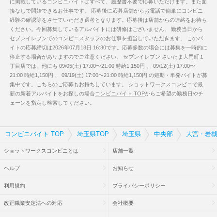
に掲載しているコンビニバイトはすべて、履歴書不要で応募いただけます。また面
接なしで開始できるお仕事です。 応募後に応募店舗からお電話で簡単にコンビニ
経験の確認等をさせていただき選考となります。応募後は店舗からの連絡をお待ち
ください。今回募集しているアルバイトには研修はございません。 勤務当日から
セブンイレブンでのコンビニスタッフのお仕事を担当していただきます。 このバ
イトの応募締切は2026年07月18日 16:30です。応募多数の場合には募集を一時的に
停止する場合がありますのでご注意ください。 セブンイレブン さいたま大門町１
丁目店では、他にも 09/05(土) 17:00〜21:00 時給1,150円 、 09/12(土) 17:00〜
21:00 時給1,150円 、 09/19(土) 17:00〜21:00 時給1,150円 の短期・単発バイトが募
集中です。こちらのご応募もお持ちしています。 ショットワークスコンビニで最
新の新着アルバイトをお探しの場合
コンビニバイト TOP
からご希望の勤務日やチ
ェーンを指定し検索してください。
コンビニバイト TOP
埼玉県TOP
埼玉県
中央部
大宮・岩槻
ショットワークスコンビニとは
店舗一覧
ヘルプ
お知らせ
利用規約
プライバシーポリシー
改正職業安定法への対応
会社概要