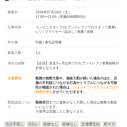
勤務日
2026年07月18日（土）
17:00〜21:00（実働04時間00分）
仕事内容
コンビニスタッフ(セブンイレブンでのスタッフ業務)
レジ / フライヤー / 品出し / 廃棄 / 清掃
持ち物
印鑑
/
身分証明書
募集人数
1人
求める経験
【必須】直近3ヶ月以内でのセブンイレブン業務経験が
必須となります。
注意事項
勤務の無断欠勤や、連絡欠勤が続いた場合のほか、店
舗の不利益につながる行為やトラブルにつながる可能
性が確認された場合は、
ショットワークスコンビニの
利用を停止
させていただきます。
勤怠認定につい
勤務前日
までに連絡がなく欠勤した場合は無断欠勤扱
て
いになります。
※基準は店舗ごとに異なります。
当日手渡し
日払い
面接なし
研修なし
交通費支給
駅チカ