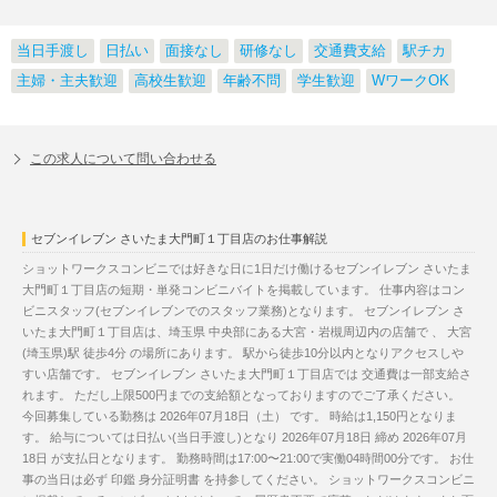
当日手渡し
日払い
面接なし
研修なし
交通費支給
駅チカ
主婦・主夫歓迎
高校生歓迎
年齢不問
学生歓迎
WワークOK
この求人について問い合わせる
セブンイレブン さいたま大門町１丁目店のお仕事解説
ショットワークスコンビニでは好きな日に1日だけ働けるセブンイレブン さいたま
大門町１丁目店の短期・単発コンビニバイトを掲載しています。 仕事内容はコン
ビニスタッフ(セブンイレブンでのスタッフ業務)となります。 セブンイレブン さ
いたま大門町１丁目店は、埼玉県 中央部にある大宮・岩槻周辺内の店舗で 、 大宮
(埼玉県)駅 徒歩4分 の場所にあります。 駅から徒歩10分以内となりアクセスしや
すい店舗です。 セブンイレブン さいたま大門町１丁目店では 交通費は一部支給さ
れます。 ただし上限500円までの支給額となっておりますのでご了承ください。
今回募集している勤務は 2026年07月18日（土） です。 時給は1,150円となりま
す。 給与については日払い(当日手渡し)となり 2026年07月18日 締め 2026年07月
18日 が支払日となります。 勤務時間は17:00〜21:00で実働04時間00分です。 お仕
事の当日は必ず 印鑑 身分証明書 を持参してください。 ショットワークスコンビニ