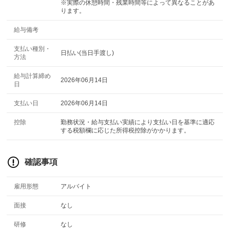
※実際の休憩時間・残業時間等によって異なることがあ
ります。
給与備考
支払い種別・
日払い(当日手渡し)
方法
給与計算締め
2026年06月14日
日
支払い日
2026年06月14日
控除
勤務状況・給与支払い実績により支払い日を基準に適応
する税額欄に応じた所得税控除がかかります。
確認事項
雇用形態
アルバイト
面接
なし
研修
なし