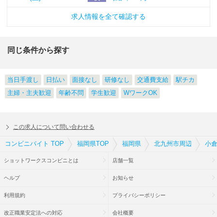
求人情報を全て確認する
同じ条件から探す
当日手渡し
日払い
面接なし
研修なし
交通費支給
駅チカ
主婦・主夫歓迎
年齢不問
学生歓迎
WワークOK
この求人について問い合わせる
コンビニバイト TOP
福岡県TOP
福岡県
北九州市周辺
小倉
ショットワークスコンビニとは
店舗一覧
ヘルプ
お知らせ
利用規約
プライバシーポリシー
改正職業安定法への対応
会社概要