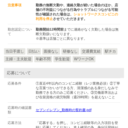
注意事項
勤務の無断欠勤や、連絡欠勤が続いた場合のほか、店
舗の不利益につながる行為やトラブルにつながる可能
性が確認された場合は、
ショットワークスコンビニの
利用を停止
させていただきます。
勤怠認定につい
勤務開始12時間前
までに連絡がなく欠勤した場合は無
て
断欠勤扱いになります。
※基準は店舗ごとに異なります。
当日手渡し
日払い
面接なし
研修なし
交通費支給
駅チカ
主婦・主夫歓迎
年齢不問
学生歓迎
WワークOK
応募について
応募条件
①直近4年以内のコンビニ経験（レジ業務必須）②丁寧
な言葉づかいができる方、清潔感のある身だしなみで
勤務できる方のみご応募ください。③労働基準法およ
び在留資格の就労制限（週28時間）を超えないこと
応募時の確認書
セブンイレブン_勤務時の誓約書.pdf
類
応募方法
「応募する」を押し、コンビニ経験等の入力項目を登
録し応募してください。本人確認の為、身分証登録が