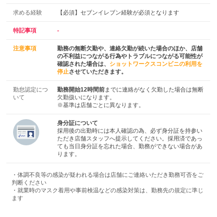
求める経験
【必須】セブンイレブン経験が必須となります
特記事項
-
注意事項
勤務の無断欠勤や、連絡欠勤が続いた場合のほか、店舗
の不利益につながる行為やトラブルにつながる可能性が
確認された場合は、
ショットワークスコンビニの利用を
停止
させていただきます。
勤怠認定につ
勤務開始12時間前
までに連絡がなく欠勤した場合は無断
いて
欠勤扱いになります。
※基準は店舗ごとに異なります。
身分証について
採用後の出勤時には本人確認の為、必ず身分証を持参い
ただき店舗スタッフへ提示してください。採用済であっ
ても当日身分証を忘れた場合、勤務ができない場合があ
ります。
・体調不良等の感染が疑われる場合は店舗にご連絡いただき勤務可否をご
判断ください
・就業時のマスク着用や事前検温などの感染対策は、勤務先の規定に準じ
ます