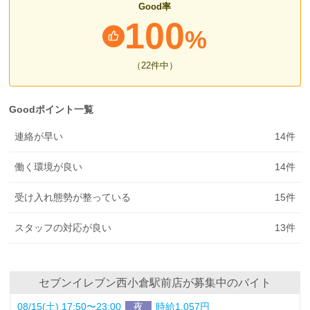
Good率
100
%
（22
件中
）
Goodポイント一覧
連絡が早い
14
件
働く環境が良い
14
件
受け入れ態勢が整っている
15
件
スタッフの対応が良い
13
件
セブンイレブン西小倉駅前店が募集中のバイト
08/15(土) 17:50〜23:00
夜
時給1,057円