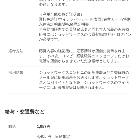
必須となります。
（利用可能な身分証明書）
運転免許証/マイナンバーカード(表面)/在留カード/特別
永住者証明書/運転経歴証明書
※有効期限内で会員登録氏名と同じ本人名義のみ有効
応募にはショットワークスの会員登録(無料)・ログイン
が必要です。
選考方法
応募内容の確認後に、応募情報が店舗に開示されま
す。その後、コンビニ経験確認のメッセージまたはお
電話を店舗からさせていただき選考となります。
採用結果
ショットワークスコンビニの応募履歴及びご登録時の
メール宛に採用結果をお送りします。ショットワーク
スとは別サイトとなる為、ショットワークスのマイペ
ージには応募履歴等は反映されません。
給与・交通費など
時給
1,057円
4,405 円（日給想定）