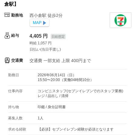
倉駅】
勤務地
西小倉駅 徒歩2分
MAP
給与
4,405 円
日給想定
時給 1,057 円
日払い(当日手渡し)
交通費
交通費
一部支給 上限 400円まで
勤務日
2026年06月14日（日）
15:50〜20:00（実働04時間10分）
仕事内容
コンビニスタッフ(セブンイレブンでのスタッフ業務)
レジ / 品出し / 清掃
持ち物
印鑑
/
身分証明書
募集人数
1人
求める経験
【必須】セブンイレブン経験が必須となります