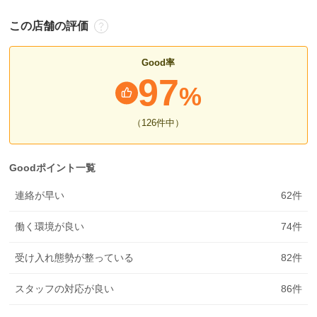
この店舗の評価
Good率
97
%
（126
件中
）
Goodポイント一覧
連絡が早い
62
件
働く環境が良い
74
件
受け入れ態勢が整っている
82
件
スタッフの対応が良い
86
件