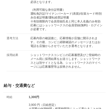
必須となります。
（利用可能な身分証明書）
運転免許証/マイナンバーカード(表面)/在留カード/特別
永住者証明書/運転経歴証明書
※有効期限内で会員登録氏名と同じ本人名義のみ有効
応募にはショットワークスの会員登録(無料)・ログイン
が必要です。
選考方法
応募内容の確認後に、応募情報が店舗に開示されま
す。その後、コンビニ経験確認のメッセージまたはお
電話を店舗からさせていただき選考となります。
採用結果
ショットワークスコンビニの応募履歴及びご登録時の
メール宛に採用結果をお送りします。ショットワーク
スとは別サイトとなる為、ショットワークスのマイペ
ージには応募履歴等は反映されません。
給与・交通費など
時給
1,300円
3,900 円（日給想定）
※実際の休憩時間・残業時間等によって異なることがあ