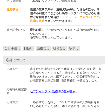
求める経験
【歓迎】セブンイレブン経験者歓迎
注意事項
勤務の無断欠勤や、連絡欠勤が続いた場合のほか、店
舗の不利益につながる行為やトラブルにつながる可能
性が確認された場合は、
ショットワークスコンビニの
利用を停止
させていただきます。
勤怠認定につい
勤務前日
までに連絡がなく欠勤した場合は無断欠勤扱
て
いになります。
※基準は店舗ごとに異なります。
当日手渡し
日払い
面接なし
研修なし
駅チカ
応募について
応募条件
①直近4年以内のコンビニ経験（レジ業務必須）②丁寧
な言葉づかいができる方、清潔感のある身だしなみで
勤務できる方のみご応募ください。③労働基準法およ
び在留資格の就労制限（週28時間）を超えないこと
応募時の確認書
セブンイレブン_勤務時の誓約書.pdf
類
応募方法
「応募する」を押し、コンビニ経験等の入力項目を登
録し応募してください。本人確認の為、身分証登録が