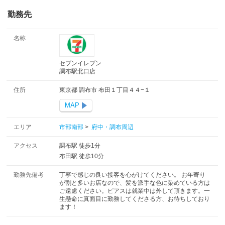
勤務先
名称
セブンイレブン
調布駅北口店
住所
東京都 調布市 布田１丁目４４−１
MAP
エリア
市部南部
>
府中・調布周辺
アクセス
調布駅 徒歩1分
布田駅 徒歩10分
勤務先備考
丁寧で感じの良い接客を心がけてください。 お年寄り
が割と多いお店なので、髪を派手な色に染めている方は
ご遠慮ください。ピアスは就業中は外して頂きます。一
生懸命に真面目に勤務してくださる方、お待ちしており
ます！