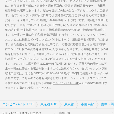
フ(セブンイレブンでのスタッフ業務)となります。 セブンイレブン 調布駅北口店
は、東京都 市部南部にある府中・調布周辺内の店舗で 調布駅 徒歩1分 、 布田駅
徒歩10分 の場所にあります。 駅から徒歩10分以内となりアクセスしやすい店舗で
す。 セブンイレブン 調布駅北口店では 交通費の支給はございませんのでご注意く
ださい。 今回募集している勤務は 2026年06月17日（水） です。 時給は1,300円と
なります。 給与については日払い(当日手渡し)となり 2026年06月17日 締め 2026
年06月17日 が支払日となります。 勤務時間は06:00〜09:00で実働03時間00分で
す。 お仕事の当日は必ず 印鑑 身分証明書 を持参してください。 ショットワーク
スコンビニに掲載しているコンビニバイトはすべて、履歴書不要で応募いただけま
す。また面接なしで開始できるお仕事です。 応募後に応募店舗からお電話で簡単
にコンビニ経験の確認等をさせていただき選考となります。応募後は店舗からの連
絡をお待ちください。今回募集しているアルバイトには研修はございません。 勤
務当日からセブンイレブンでのコンビニスタッフのお仕事を担当していただきま
す。 このバイトの応募締切は2026年06月17日 05:30です。応募多数の場合には募
集を一時的に停止する場合がありますのでご注意ください。 セブンイレブン 調布
駅北口店では、他にも 08/12(水) 06:00〜09:00 時給1,300円 の短期・単発バイトが
募集中です。こちらのご応募もお持ちしています。 ショットワークスコンビニで
最新の新着アルバイトをお探しの場合
コンビニバイト TOP
からご希望の勤務日や
チェーンを指定し検索してください。
コンビニバイト TOP
東京都TOP
東京都
市部南部
府中・調
ショットワークスコンビニとは
店舗一覧