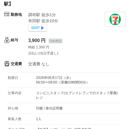
駅】
勤務地
調布駅 徒歩1分
布田駅 徒歩10分
MAP
給与
3,900 円
日給想定
時給 1,300 円
日払い(当日手渡し)
交通費
交通費
なし
勤務日
2026年06月17日（水）
06:00〜09:00（実働03時間00分）
仕事内容
コンビニスタッフ(セブンイレブンでのスタッフ業務)
レジ
持ち物
印鑑
/
身分証明書
募集人数
1人