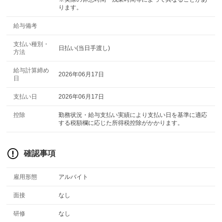
ります。
給与備考
支払い種別・
日払い(当日手渡し)
方法
給与計算締め
2026年06月17日
日
支払い日
2026年06月17日
控除
勤務状況・給与支払い実績により支払い日を基準に適応
する税額欄に応じた所得税控除がかかります。
確認事項
雇用形態
アルバイト
面接
なし
研修
なし