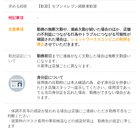
求める経験
【歓迎】セブンイレブン経験者歓迎
特記事項
-
注意事項
勤務の無断欠勤や、連絡欠勤が続いた場合のほか、店舗
の不利益につながる行為やトラブルにつながる可能性が
確認された場合は、
ショットワークスコンビニの利用を
停止
させていただきます。
勤怠認定につ
勤務前日
までに連絡がなく欠勤した場合は無断欠勤扱い
いて
になります。
※基準は店舗ごとに異なります。
身分証について
採用後の出勤時には本人確認の為、必ず身分証を持参い
ただき店舗スタッフへ提示してください。採用済であっ
ても当日身分証を忘れた場合、勤務ができない場合があ
ります。
・体調不良等の感染が疑われる場合は店舗にご連絡いただき勤務可否をご
判断ください
・就業時のマスク着用や事前検温などの感染対策は、勤務先の規定に準じ
ます