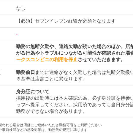
なし
【必須】セブンイレブン経験が必須となります
-
勤務の無断欠勤や、連絡欠勤が続いた場合のほか、店
がる行為やトラブルにつながる可能性が確認された場
ークスコンビニの利用を停止
させていただきます。
て
勤務前日
までに連絡がなく欠勤した場合は無断欠勤扱
※基準は店舗ごとに異なります。
身分証について
採用後の出勤時には本人確認の為、必ず身分証を持参
ッフへ提示してください。採用済であっても当日身分
勤務ができない場合があります。
疑われる場合は店舗にご連絡いただき勤務可否をご判断ください
や事前検温などの感染対策は、勤務先の規定に準じます