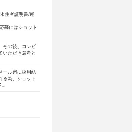
別永住者証明書/運
 応募にはショット
。その後、コンビ
ていただき選考と
メール宛に採用結
なる為、ショット
ん。