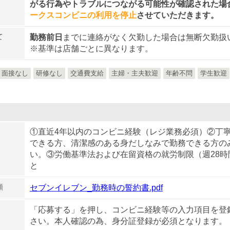
がる行為やトラブルにつながる可能性が確認された場
ークスコンビニの利用を停止
させていただきます。
て
勤務前日
までに連絡がなく欠勤した場合は無断欠勤扱
※基準は店舗ごとに異なります。
面接なし
研修なし
交通費支給
主婦・主夫歓迎
年齢不問
学生歓迎
①直近4年以内のコンビニ経験（レジ業務必須）②丁
できる方、清潔感のある身だしなみで勤務できる方の
い。③労働基準法および在留資格の就労制限（週28時
と
類
セブンイレブン_勤務時の誓約書.pdf
「応募する」を押し、コンビニ経験等の入力項目を登
さい。本人確認の為、身分証登録が必須となります。