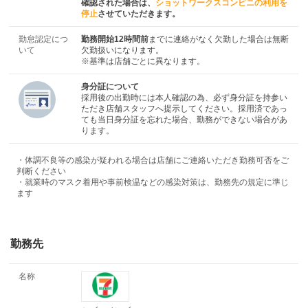
確認された場合は、
ショットワークスコンビニの利用を
停止
させていただきます。
勤怠認定につ
勤務開始12時間前
までに連絡がなく欠勤した場合は無断
いて
欠勤扱いになります。
※基準は店舗ごとに異なります。
身分証について
採用後の出勤時には本人確認の為、必ず身分証を持参い
ただき店舗スタッフへ提示してください。採用済であっ
ても当日身分証を忘れた場合、勤務ができない場合があ
ります。
・体調不良等の感染が疑われる場合は店舗にご連絡いただき勤務可否をご
判断ください
・就業時のマスク着用や事前検温などの感染対策は、勤務先の規定に準じ
ます
勤務先
名称