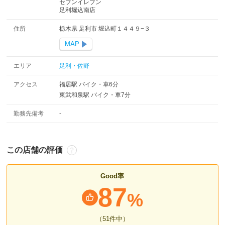
セブンイレブン
足利堀込南店
住所
栃木県 足利市 堀込町１４４９−３
MAP
エリア
足利・佐野
アクセス
福居駅 バイク・車6分
東武和泉駅 バイク・車7分
勤務先備考
-
この店舗の評価
Good率
87
%
（51
件中
）