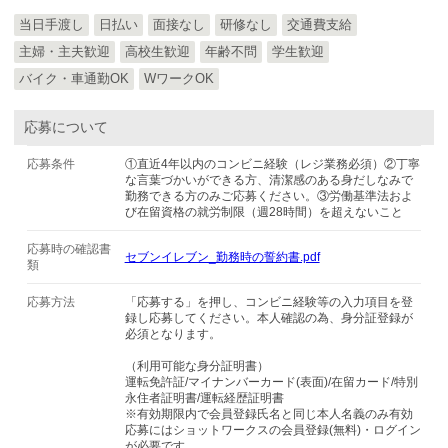
当日手渡し
日払い
面接なし
研修なし
交通費支給
主婦・主夫歓迎
高校生歓迎
年齢不問
学生歓迎
バイク・車通勤OK
WワークOK
応募について
応募条件
①直近4年以内のコンビニ経験（レジ業務必須）②丁寧
な言葉づかいができる方、清潔感のある身だしなみで
勤務できる方のみご応募ください。③労働基準法およ
び在留資格の就労制限（週28時間）を超えないこと
応募時の確認書
セブンイレブン_勤務時の誓約書.pdf
類
応募方法
「応募する」を押し、コンビニ経験等の入力項目を登
録し応募してください。本人確認の為、身分証登録が
必須となります。
（利用可能な身分証明書）
運転免許証/マイナンバーカード(表面)/在留カード/特別
永住者証明書/運転経歴証明書
※有効期限内で会員登録氏名と同じ本人名義のみ有効
応募にはショットワークスの会員登録(無料)・ログイン
が必要です。