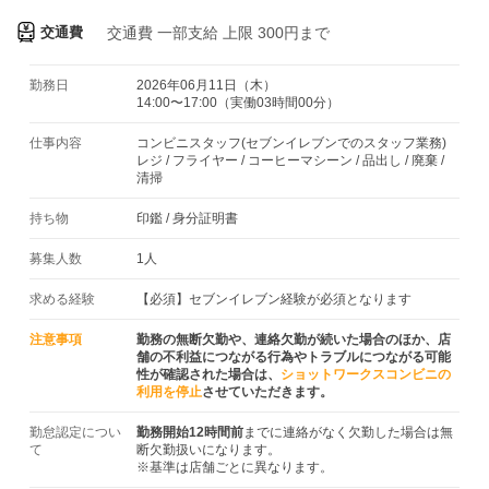
交通費
交通費
一部支給 上限 300円まで
勤務日
2026年06月11日（木）
14:00〜17:00（実働03時間00分）
仕事内容
コンビニスタッフ(セブンイレブンでのスタッフ業務)
レジ / フライヤー / コーヒーマシーン / 品出し / 廃棄 /
清掃
持ち物
印鑑
/
身分証明書
募集人数
1人
求める経験
【必須】セブンイレブン経験が必須となります
注意事項
勤務の無断欠勤や、連絡欠勤が続いた場合のほか、店
舗の不利益につながる行為やトラブルにつながる可能
性が確認された場合は、
ショットワークスコンビニの
利用を停止
させていただきます。
勤怠認定につい
勤務開始12時間前
までに連絡がなく欠勤した場合は無
て
断欠勤扱いになります。
※基準は店舗ごとに異なります。