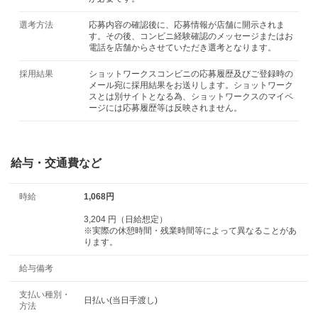
選考方法
応募内容の確認後に、応募情報が店舗に開示されま
す。その後、コンビニ経験確認のメッセージまたはお
電話を店舗からさせていただき選考となります。
採用結果
ショットワークスコンビニの応募履歴及びご登録時の
メール宛に採用結果をお送りします。ショットワーク
スとは別サイトとなる為、ショットワークスのマイペ
ージには応募履歴等は反映されません。
給与・交通費など
時給
1,068円
3,204 円（日給想定）
※実際の休憩時間・残業時間等によって異なることがあ
ります。
給与備考
支払い種別・
日払い(当日手渡し)
方法