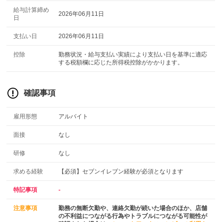
給与計算締め
2026年06月11日
日
支払い日
2026年06月11日
控除
勤務状況・給与支払い実績により支払い日を基準に適応
する税額欄に応じた所得税控除がかかります。
確認事項
雇用形態
アルバイト
面接
なし
研修
なし
求める経験
【必須】セブンイレブン経験が必須となります
特記事項
-
注意事項
勤務の無断欠勤や、連絡欠勤が続いた場合のほか、店舗
の不利益につながる行為やトラブルにつながる可能性が