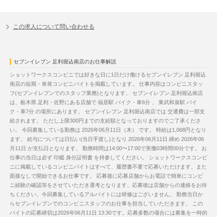
この求人について問い合わせる
セブンイレブン 足利堀込南店のお仕事解説
ショットワークスコンビニでは好きな日に1日だけ働けるセブンイレブン 足利堀込
南店の短期・単発コンビニバイトを掲載しています。 仕事内容はコンビニスタッ
フ(セブンイレブンでのスタッフ業務)となります。 セブンイレブン 足利堀込南店
は、栃木県 足利・佐野にある店舗で 福居駅 バイク・車6分 、 東武和泉駅 バイ
ク・車7分 の場所にあります。 セブンイレブン 足利堀込南店では 交通費は一部支
給されます。 ただし上限300円までの支給額となっておりますのでご了承くださ
い。 今回募集している勤務は 2026年06月11日（木） です。 時給は1,068円となり
ます。 給与については日払い(当日手渡し)となり 2026年06月11日 締め 2026年06
月11日 が支払日となります。 勤務時間は14:00〜17:00で実働03時間00分です。 お
仕事の当日は必ず 印鑑 身分証明書 を持参してください。 ショットワークスコンビ
ニに掲載しているコンビニバイトはすべて、履歴書不要で応募いただけます。また
面接なしで開始できるお仕事です。 応募後に応募店舗からお電話で簡単にコンビ
ニ経験の確認等をさせていただき選考となります。応募後は店舗からの連絡をお待
ちください。今回募集しているアルバイトには研修はございません。 勤務当日か
らセブンイレブンでのコンビニスタッフのお仕事を担当していただきます。 この
バイトの応募締切は2026年06月11日 13:30です。応募多数の場合には募集を一時的