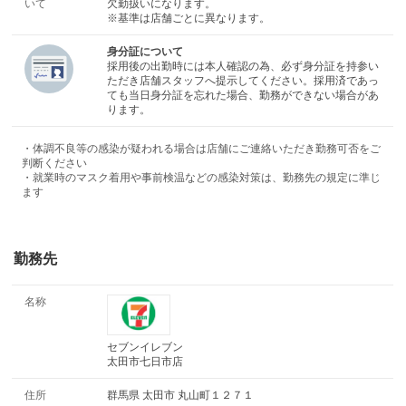
いて
欠勤扱いになります。
※基準は店舗ごとに異なります。
身分証について
採用後の出勤時には本人確認の為、必ず身分証を持参い
ただき店舗スタッフへ提示してください。採用済であっ
ても当日身分証を忘れた場合、勤務ができない場合があ
ります。
・体調不良等の感染が疑われる場合は店舗にご連絡いただき勤務可否をご
判断ください
・就業時のマスク着用や事前検温などの感染対策は、勤務先の規定に準じ
ます
勤務先
名称
セブンイレブン
太田市七日市店
住所
群馬県 太田市 丸山町１２７１