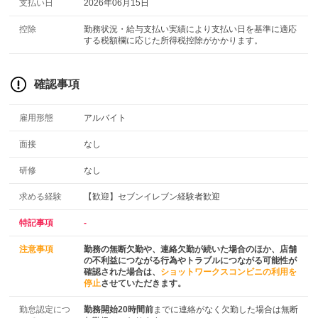
支払い日
2026年06月15日
控除
勤務状況・給与支払い実績により支払い日を基準に適応
する税額欄に応じた所得税控除がかかります。
確認事項
雇用形態
アルバイト
面接
なし
研修
なし
求める経験
【歓迎】セブンイレブン経験者歓迎
特記事項
-
注意事項
勤務の無断欠勤や、連絡欠勤が続いた場合のほか、店舗
の不利益につながる行為やトラブルにつながる可能性が
確認された場合は、
ショットワークスコンビニの利用を
停止
させていただきます。
勤怠認定につ
勤務開始20時間前
までに連絡がなく欠勤した場合は無断