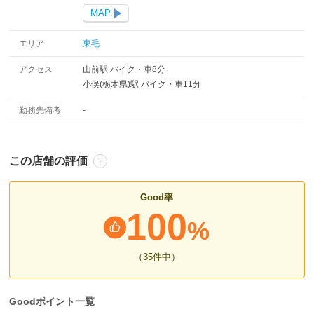
MAP
エリア
東毛
アクセス
山前駅 バイク・車8分
小俣(栃木県)駅 バイク・車11分
勤務先備考
-
この店舗の評価
Good率
100
%
（35
件中
）
Goodポイント一覧