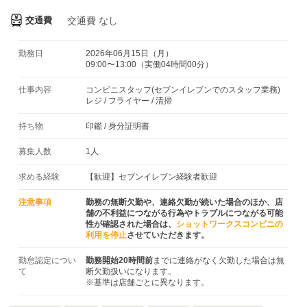
交通費
交通費
なし
勤務日
2026年06月15日（月）
09:00〜13:00（実働04時間00分）
仕事内容
コンビニスタッフ(セブンイレブンでのスタッフ業務)
レジ / フライヤー / 清掃
持ち物
印鑑
/
身分証明書
募集人数
1人
求める経験
【歓迎】セブンイレブン経験者歓迎
注意事項
勤務の無断欠勤や、連絡欠勤が続いた場合のほか、店
舗の不利益につながる行為やトラブルにつながる可能
性が確認された場合は、
ショットワークスコンビニの
利用を停止
させていただきます。
勤怠認定につい
勤務開始20時間前
までに連絡がなく欠勤した場合は無
て
断欠勤扱いになります。
※基準は店舗ごとに異なります。