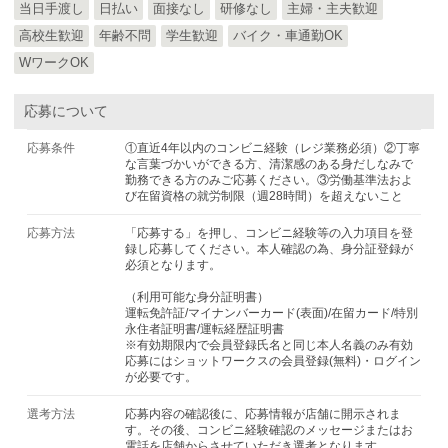
当日手渡し
日払い
面接なし
研修なし
主婦・主夫歓迎
高校生歓迎
年齢不問
学生歓迎
バイク・車通勤OK
WワークOK
応募について
応募条件
①直近4年以内のコンビニ経験（レジ業務必須）②丁寧
な言葉づかいができる方、清潔感のある身だしなみで
勤務できる方のみご応募ください。③労働基準法およ
び在留資格の就労制限（週28時間）を超えないこと
応募方法
「応募する」を押し、コンビニ経験等の入力項目を登
録し応募してください。本人確認の為、身分証登録が
必須となります。
（利用可能な身分証明書）
運転免許証/マイナンバーカード(表面)/在留カード/特別
永住者証明書/運転経歴証明書
※有効期限内で会員登録氏名と同じ本人名義のみ有効
応募にはショットワークスの会員登録(無料)・ログイン
が必要です。
選考方法
応募内容の確認後に、応募情報が店舗に開示されま
す。その後、コンビニ経験確認のメッセージまたはお
電話を店舗からさせていただき選考となります。