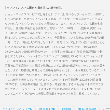
セブンイレブン 太田市七日市店のお仕事解説
ショットワークスコンビニでは好きな日に1日だけ働けるセブンイレブン 太田市七
日市店の短期・単発コンビニバイトを掲載しています。 仕事内容はコンビニスタ
ッフ(セブンイレブンでのスタッフ業務)となります。 セブンイレブン 太田市七日
市店は、群馬県 東毛にある店舗で 山前駅 バイク・車8分 、 小俣(栃木県)駅 バイ
ク・車11分 の場所にあります。 セブンイレブン 太田市七日市店では 交通費の支
給はございませんのでご注意ください。 今回募集している勤務は 2026年06月15日
（月） です。 時給は1,063円となります。 給与については日払い(当日手渡し)とな
り 2026年06月15日 締め 2026年06月15日 が支払日となります。 勤務時間は
09:00〜13:00で実働04時間00分です。 お仕事の当日は必ず 印鑑 身分証明書 を持
参してください。 ショットワークスコンビニに掲載しているコンビニバイトはす
べて、履歴書不要で応募いただけます。また面接なしで開始できるお仕事です。
応募後に応募店舗からお電話で簡単にコンビニ経験の確認等をさせていただき選考
となります。応募後は店舗からの連絡をお待ちください。今回募集しているアルバ
イトには研修はございません。 勤務当日からセブンイレブンでのコンビニスタッ
フのお仕事を担当していただきます。 このバイトの応募締切は2026年06月15日
08:30です。応募多数の場合には募集を一時的に停止する場合がありますのでご注
意ください。 ショットワークスコンビニで最新の新着アルバイトをお探しの場合
コンビニバイト TOP
からご希望の勤務日やチェーンを指定し検索してください。
コンビニバイト TOP
群馬県TOP
群馬県
東毛(群馬県)
セブ