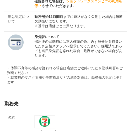
確認された場合は、
ショットワークスコンビニの利用を
停止
させていただきます。
勤怠認定につ
勤務開始12時間前
までに連絡がなく欠勤した場合は無断
いて
欠勤扱いになります。
※基準は店舗ごとに異なります。
身分証について
採用後の出勤時には本人確認の為、必ず身分証を持参い
ただき店舗スタッフへ提示してください。採用済であっ
ても当日身分証を忘れた場合、勤務ができない場合があ
ります。
・体調不良等の感染が疑われる場合は店舗にご連絡いただき勤務可否をご
判断ください
・就業時のマスク着用や事前検温などの感染対策は、勤務先の規定に準じ
ます
勤務先
名称