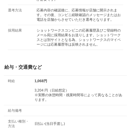
選考方法
応募内容の確認後に、応募情報が店舗に開示されま
す。その後、コンビニ経験確認のメッセージまたはお
電話を店舗からさせていただき選考となります。
採用結果
ショットワークスコンビニの応募履歴及びご登録時の
メール宛に採用結果をお送りします。ショットワーク
スとは別サイトとなる為、ショットワークスのマイペ
ージには応募履歴等は反映されません。
給与・交通費など
時給
1,068円
3,204 円（日給想定）
※実際の休憩時間・残業時間等によって異なることがあ
ります。
給与備考
支払い種別・
日払い(当日手渡し)
方法