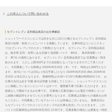
この求人について問い合わせる
セブンイレブン 足利堀込南店のお仕事解説
ショットワークスコンビニでは好きな日に1日だけ働けるセブンイレブン 足利堀込
南店の短期・単発コンビニバイトを掲載しています。 仕事内容はコンビニスタッ
フ(セブンイレブンでのスタッフ業務)となります。 セブンイレブン 足利堀込南店
は、栃木県 足利・佐野にある店舗で 福居駅 バイク・車6分 、 東武和泉駅 バイ
ク・車7分 の場所にあります。 セブンイレブン 足利堀込南店では 交通費は一部支
給されます。 ただし上限300円までの支給額となっておりますのでご了承くださ
い。 今回募集している勤務は 2026年06月25日（木） です。 時給は1,068円となり
ます。 給与については日払い(当日手渡し)となり 2026年06月25日 締め 2026年06
月25日 が支払日となります。 勤務時間は14:00〜17:00で実働03時間00分です。 お
仕事の当日は必ず 印鑑 身分証明書 を持参してください。 ショットワークスコンビ
ニに掲載しているコンビニバイトはすべて、履歴書不要で応募いただけます。また
面接なしで開始できるお仕事です。 応募後に応募店舗からお電話で簡単にコンビ
ニ経験の確認等をさせていただき選考となります。応募後は店舗からの連絡をお待
ちください。今回募集しているアルバイトには研修はございません。 勤務当日か
らセブンイレブンでのコンビニスタッフのお仕事を担当していただきます。 この
バイトの応募締切は2026年06月25日 13:30です。応募多数の場合には募集を一時的