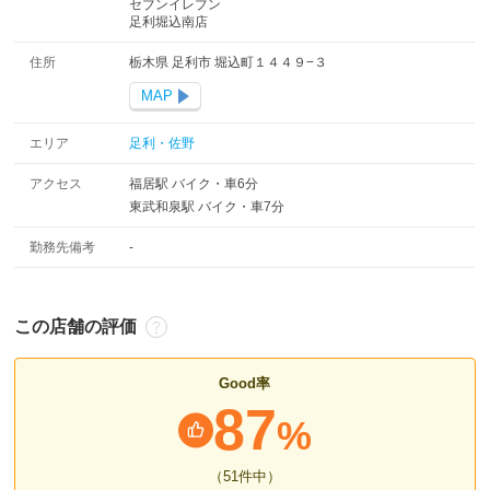
セブンイレブン
足利堀込南店
住所
栃木県 足利市 堀込町１４４９−３
MAP
エリア
足利・佐野
アクセス
福居駅 バイク・車6分
東武和泉駅 バイク・車7分
勤務先備考
-
この店舗の評価
Good率
87
%
（51
件中
）