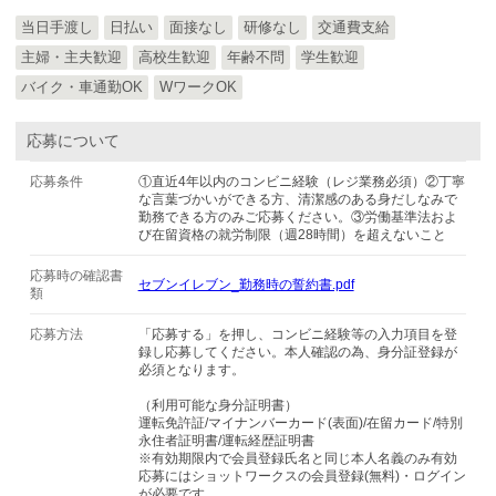
当日手渡し
日払い
面接なし
研修なし
交通費支給
主婦・主夫歓迎
高校生歓迎
年齢不問
学生歓迎
バイク・車通勤OK
WワークOK
応募について
応募条件
①直近4年以内のコンビニ経験（レジ業務必須）②丁寧
な言葉づかいができる方、清潔感のある身だしなみで
勤務できる方のみご応募ください。③労働基準法およ
び在留資格の就労制限（週28時間）を超えないこと
応募時の確認書
セブンイレブン_勤務時の誓約書.pdf
類
応募方法
「応募する」を押し、コンビニ経験等の入力項目を登
録し応募してください。本人確認の為、身分証登録が
必須となります。
（利用可能な身分証明書）
運転免許証/マイナンバーカード(表面)/在留カード/特別
永住者証明書/運転経歴証明書
※有効期限内で会員登録氏名と同じ本人名義のみ有効
応募にはショットワークスの会員登録(無料)・ログイン
が必要です。