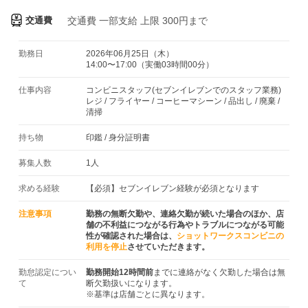
交通費
交通費
一部支給 上限 300円まで
勤務日
2026年06月25日（木）
14:00〜17:00（実働03時間00分）
仕事内容
コンビニスタッフ(セブンイレブンでのスタッフ業務)
レジ / フライヤー / コーヒーマシーン / 品出し / 廃棄 /
清掃
持ち物
印鑑
/
身分証明書
募集人数
1人
求める経験
【必須】セブンイレブン経験が必須となります
注意事項
勤務の無断欠勤や、連絡欠勤が続いた場合のほか、店
舗の不利益につながる行為やトラブルにつながる可能
性が確認された場合は、
ショットワークスコンビニの
利用を停止
させていただきます。
勤怠認定につい
勤務開始12時間前
までに連絡がなく欠勤した場合は無
て
断欠勤扱いになります。
※基準は店舗ごとに異なります。