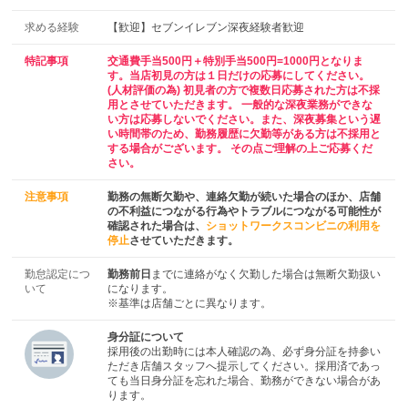
求める経験
【歓迎】セブンイレブン深夜経験者歓迎
特記事項
交通費手当500円＋特別手当500円=1000円となりま
す。当店初見の方は１日だけの応募にしてください。
(人材評価の為) 初見者の方で複数日応募された方は不採
用とさせていただきます。 一般的な深夜業務ができな
い方は応募しないでください。また、深夜募集という遅
い時間帯のため、勤務履歴に欠勤等がある方は不採用と
する場合がございます。 その点ご理解の上ご応募くだ
さい。
注意事項
勤務の無断欠勤や、連絡欠勤が続いた場合のほか、店舗
の不利益につながる行為やトラブルにつながる可能性が
確認された場合は、
ショットワークスコンビニの利用を
停止
させていただきます。
勤怠認定につ
勤務前日
までに連絡がなく欠勤した場合は無断欠勤扱い
いて
になります。
※基準は店舗ごとに異なります。
身分証について
採用後の出勤時には本人確認の為、必ず身分証を持参い
ただき店舗スタッフへ提示してください。採用済であっ
ても当日身分証を忘れた場合、勤務ができない場合があ
ります。