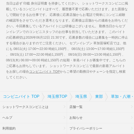
当日は必ず 印鑑 身分証明書 を持参してください。 ショットワークスコンビニに掲
載しているコンビニバイトはすべて、履歴書不要で応募いただけます。また面接な
しで開始できるお仕事です。 応募後に応募店舗からお電話で簡単にコンビニ経験
の確認等をさせていただき選考となります。応募後は店舗からの連絡をお待ちくだ
さい。今回募集しているアルバイトには研修はございません。 勤務当日からセブ
ンイレブンでのコンビニスタッフのお仕事を担当していただきます。 このバイト
の応募締切は2026年06月12日 21:30です。応募多数の場合には募集を一時的に停止
する場合がありますのでご注意ください。 セブンイレブン 草加苗塚町店では、他
にも 08/11(火) 17:00〜22:00 時給1,150円 、 08/15(土) 13:00〜17:00 時給1,150円
、 08/15(土) 17:00〜22:00 時給1,150円 、 08/16(日) 09:00〜13:00 時給1,150円 、
08/13(木) 06:00〜09:00 時給1,150円 の短期・単発バイトが募集中です。こちらの
ご応募もお持ちしています。 ショットワークスコンビニで最新の新着アルバイト
をお探しの場合
コンビニバイト TOP
からご希望の勤務日やチェーンを指定し検索
してください。
コンビニバイト TOP
埼玉県TOP
埼玉県
東部
草加・八潮・
ショットワークスコンビニとは
店舗一覧
ヘルプ
お知らせ
利用規約
プライバシーポリシー