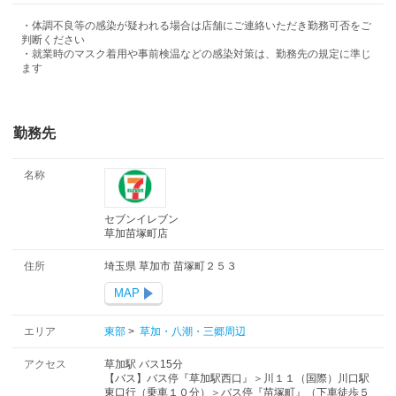
・体調不良等の感染が疑われる場合は店舗にご連絡いただき勤務可否をご
判断ください
・就業時のマスク着用や事前検温などの感染対策は、勤務先の規定に準じ
ます
勤務先
名称
セブンイレブン
草加苗塚町店
住所
埼玉県 草加市 苗塚町２５３
MAP
エリア
東部
>
草加・八潮・三郷周辺
アクセス
草加駅 バス15分
【バス】バス停『草加駅西口』＞川１１（国際）川口駅
東口行（乗車１０分）＞バス停『苗塚町』（下車徒歩５