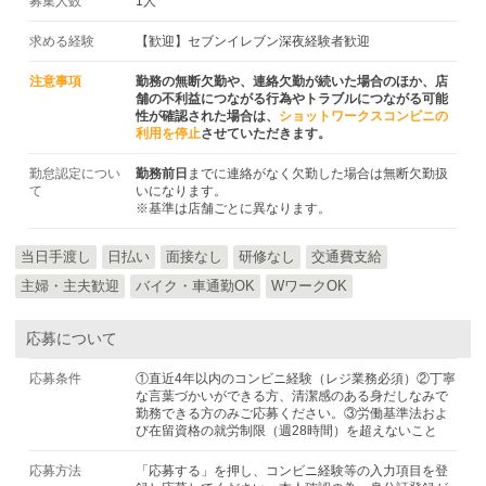
募集人数
1人
求める経験
【歓迎】セブンイレブン深夜経験者歓迎
注意事項
勤務の無断欠勤や、連絡欠勤が続いた場合のほか、店
舗の不利益につながる行為やトラブルにつながる可能
性が確認された場合は、
ショットワークスコンビニの
利用を停止
させていただきます。
勤怠認定につい
勤務前日
までに連絡がなく欠勤した場合は無断欠勤扱
て
いになります。
※基準は店舗ごとに異なります。
当日手渡し
日払い
面接なし
研修なし
交通費支給
主婦・主夫歓迎
バイク・車通勤OK
WワークOK
応募について
応募条件
①直近4年以内のコンビニ経験（レジ業務必須）②丁寧
な言葉づかいができる方、清潔感のある身だしなみで
勤務できる方のみご応募ください。③労働基準法およ
び在留資格の就労制限（週28時間）を超えないこと
応募方法
「応募する」を押し、コンビニ経験等の入力項目を登