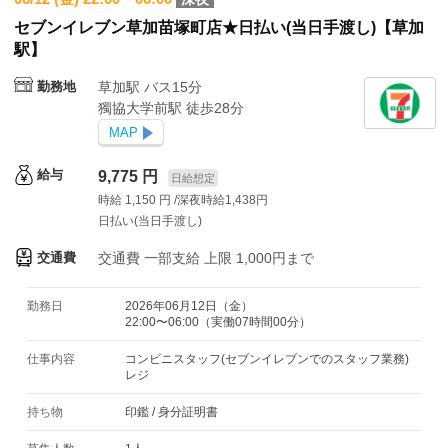
セブンイレブン草加苗塚町店★日払い(当日手渡し)【草加
駅】
勤務地
草加駅 バス15分
獨協大学前駅 徒歩28分
MAP
給与
9,775 円
日給想定
時給 1,150 円 /深夜時給1,438円
日払い(当日手渡し)
交通費
交通費
一部支給 上限 1,000円まで
勤務日
2026年06月12日（金）
22:00〜06:00（実働07時間00分）
仕事内容
コンビニスタッフ(セブンイレブンでのスタッフ業務)
レジ
持ち物
印鑑
/
身分証明書