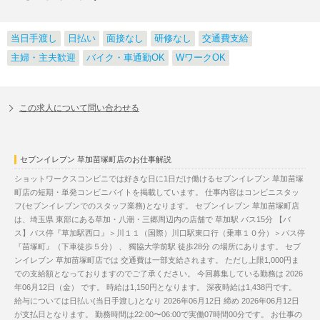
当日手渡し
日払い
面接なし
研修なし
交通費支給
主婦・主夫歓迎
バイク・車通勤OK
WワークOK
この求人について問い合わせる
セブンイレブン 草加苗塚町店のお仕事解説
ショットワークスコンビニでは好きな日に1日だけ働けるセブンイレブン 草加苗塚
町店の短期・単発コンビニバイトを掲載しています。 仕事内容はコンビニスタッ
フ(セブンイレブンでのスタッフ業務)となります。 セブンイレブン 草加苗塚町店
は、埼玉県 東部にある草加・八潮・三郷周辺内の店舗で 草加駅 バス15分 【バ
ス】バス停『草加駅西口』＞川１１（国際）川口駅東口行（乗車１０分）＞バス停
『苗塚町』（下車徒歩５分） 、 獨協大学前駅 徒歩28分 の場所にあります。 セブ
ンイレブン 草加苗塚町店では 交通費は一部支給されます。 ただし上限1,000円ま
での支給額となっておりますのでご了承ください。 今回募集している勤務は 2026
年06月12日（金） です。 時給は1,150円となります。 深夜時給は1,438円です。
給与については日払い(当日手渡し)となり 2026年06月12日 締め 2026年06月12日
が支払日となります。 勤務時間は22:00〜06:00で実働07時間00分です。 お仕事の