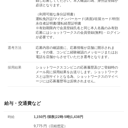
録し応募してください。本人確認の為、身分証登録が
必須となります。
（利用可能な身分証明書）
運転免許証/マイナンバーカード(表面)/在留カード/特別
永住者証明書/運転経歴証明書
※有効期限内で会員登録氏名と同じ本人名義のみ有効
応募にはショットワークスの会員登録(無料)・ログイン
が必要です。
選考方法
応募内容の確認後に、応募情報が店舗に開示されま
す。その後、コンビニ経験確認のメッセージまたはお
電話を店舗からさせていただき選考となります。
採用結果
ショットワークスコンビニの応募履歴及びご登録時の
メール宛に採用結果をお送りします。ショットワーク
スとは別サイトとなる為、ショットワークスのマイペ
ージには応募履歴等は反映されません。
給与・交通費など
時給
1,150円 /深夜(22時-5時)1,438円
9,775 円（日給想定）