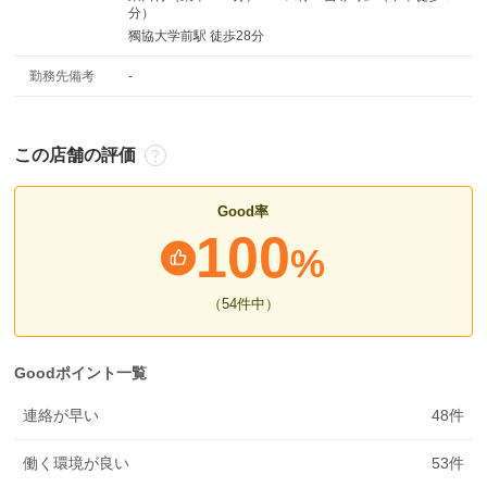
分）
獨協大学前駅 徒歩28分
勤務先備考
-
この店舗の評価
Good率
100
%
（54
件中
）
Goodポイント一覧
連絡が早い
48
件
働く環境が良い
53
件