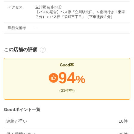
アクセス
立川駅 徒歩23分
【バスの場合】バス停『立川駅北口』＞南街行き（乗車
７分）＞バス停『栄町三丁目』（下車徒歩２分）
勤務先備考
-
この店舗の評価
Good率
94
%
（31
件中
）
Goodポイント一覧
連絡が早い
18
件