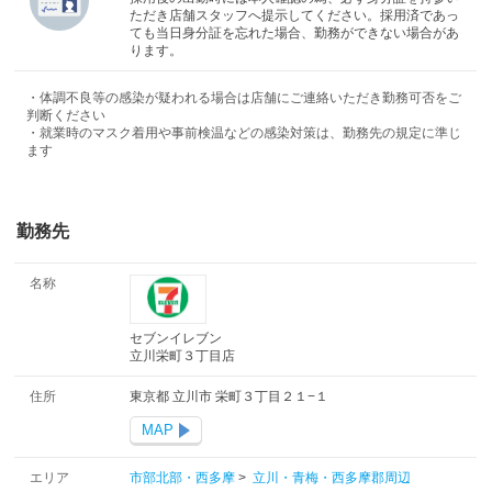
ただき店舗スタッフへ提示してください。採用済であっ
ても当日身分証を忘れた場合、勤務ができない場合があ
ります。
・体調不良等の感染が疑われる場合は店舗にご連絡いただき勤務可否をご
判断ください
・就業時のマスク着用や事前検温などの感染対策は、勤務先の規定に準じ
ます
勤務先
名称
セブンイレブン
立川栄町３丁目店
住所
東京都 立川市 栄町３丁目２１−１
MAP
エリア
市部北部・西多摩
>
立川・青梅・西多摩郡周辺