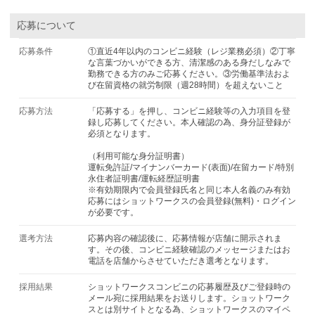
応募について
応募条件
①直近4年以内のコンビニ経験（レジ業務必須）②丁寧
な言葉づかいができる方、清潔感のある身だしなみで
勤務できる方のみご応募ください。③労働基準法およ
び在留資格の就労制限（週28時間）を超えないこと
応募方法
「応募する」を押し、コンビニ経験等の入力項目を登
録し応募してください。本人確認の為、身分証登録が
必須となります。
（利用可能な身分証明書）
運転免許証/マイナンバーカード(表面)/在留カード/特別
永住者証明書/運転経歴証明書
※有効期限内で会員登録氏名と同じ本人名義のみ有効
応募にはショットワークスの会員登録(無料)・ログイン
が必要です。
選考方法
応募内容の確認後に、応募情報が店舗に開示されま
す。その後、コンビニ経験確認のメッセージまたはお
電話を店舗からさせていただき選考となります。
採用結果
ショットワークスコンビニの応募履歴及びご登録時の
メール宛に採用結果をお送りします。ショットワーク
スとは別サイトとなる為、ショットワークスのマイペ