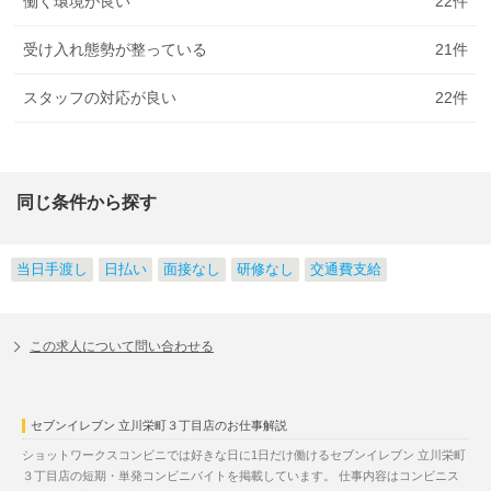
働く環境が良い
22
件
受け入れ態勢が整っている
21
件
スタッフの対応が良い
22
件
同じ条件から探す
当日手渡し
日払い
面接なし
研修なし
交通費支給
この求人について問い合わせる
セブンイレブン 立川栄町３丁目店のお仕事解説
ショットワークスコンビニでは好きな日に1日だけ働けるセブンイレブン 立川栄町
３丁目店の短期・単発コンビニバイトを掲載しています。 仕事内容はコンビニス