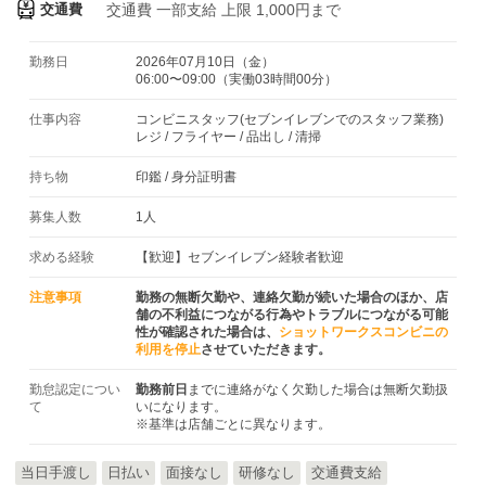
交通費
交通費
一部支給 上限 1,000円まで
勤務日
2026年07月10日（金）
06:00〜09:00（実働03時間00分）
仕事内容
コンビニスタッフ(セブンイレブンでのスタッフ業務)
レジ / フライヤー / 品出し / 清掃
持ち物
印鑑
/
身分証明書
募集人数
1人
求める経験
【歓迎】セブンイレブン経験者歓迎
注意事項
勤務の無断欠勤や、連絡欠勤が続いた場合のほか、店
舗の不利益につながる行為やトラブルにつながる可能
性が確認された場合は、
ショットワークスコンビニの
利用を停止
させていただきます。
勤怠認定につい
勤務前日
までに連絡がなく欠勤した場合は無断欠勤扱
て
いになります。
※基準は店舗ごとに異なります。
当日手渡し
日払い
面接なし
研修なし
交通費支給