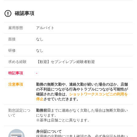
確認事項
雇用形態
アルバイト
面接
なし
研修
なし
求める経験
【歓迎】セブンイレブン経験者歓迎
特記事項
-
注意事項
勤務の無断欠勤や、連絡欠勤が続いた場合のほか、店舗
の不利益につながる行為やトラブルにつながる可能性が
確認された場合は、
ショットワークスコンビニの利用を
停止
させていただきます。
勤怠認定につ
勤務前日
までに連絡がなく欠勤した場合は無断欠勤扱い
いて
になります。
※基準は店舗ごとに異なります。
身分証について
採用後の出勤時には本人確認の為、必ず身分証を持参い