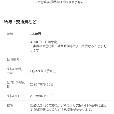
ージには応募履歴等は反映されません。
給与・交通費など
時給
1,330円
3,990 円（日給想定）
※実際の休憩時間・残業時間等によって異なることがあ
ります。
給与備考
支払い種別・
日払い(当日手渡し)
方法
給与計算締め
2026年07月10日
日
支払い日
2026年07月10日
控除
勤務状況・給与支払い実績により支払い日を基準に適応
する税額欄に応じた所得税控除がかかります。