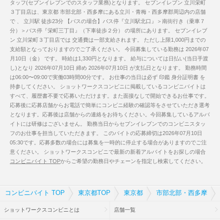
タッフ(セブンイレブンでのスタッフ業務)となります。 セブンイレブン 立川栄町
３丁目店は、東京都 市部北部・西多摩にある立川・青梅・西多摩郡周辺内の店舗
で 、 立川駅 徒歩23分 【バスの場合】バス停『立川駅北口』＞南街行き（乗車７
分）＞バス停『栄町三丁目』（下車徒歩２分） の場所にあります。 セブンイレブ
ン 立川栄町３丁目店では 交通費は一部支給されます。 ただし上限1,000円までの
支給額となっておりますのでご了承ください。 今回募集している勤務は 2026年07
月10日（金） です。 時給は1,330円となります。 給与については日払い(当日手渡
し)となり 2026年07月10日 締め 2026年07月10日 が支払日となります。 勤務時間
は06:00〜09:00で実働03時間00分です。 お仕事の当日は必ず 印鑑 身分証明書 を
持参してください。 ショットワークスコンビニに掲載しているコンビニバイトは
すべて、履歴書不要で応募いただけます。また面接なしで開始できるお仕事です。
応募後に応募店舗からお電話で簡単にコンビニ経験の確認等をさせていただき選考
となります。応募後は店舗からの連絡をお待ちください。今回募集しているアルバ
イトには研修はございません。 勤務当日からセブンイレブンでのコンビニスタッ
フのお仕事を担当していただきます。 このバイトの応募締切は2026年07月10日
05:30です。応募多数の場合には募集を一時的に停止する場合がありますのでご注
意ください。 ショットワークスコンビニで最新の新着アルバイトをお探しの場合
コンビニバイト TOP
からご希望の勤務日やチェーンを指定し検索してください。
コンビニバイト TOP
東京都TOP
東京都
市部北部・西多摩
ショットワークスコンビニとは
店舗一覧