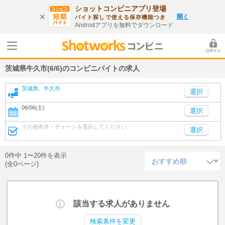
ショットコンビニアプリ登場
開く
バイト探しで使える保存機能つき
Androdアプリを無料でダウンロード
茨城県牛久市(6/6)のコンビニバイトの求人
茨城県、牛久市
06/06(土)
選択
その他条件・チェーンを選択してください
選択
0件中 1〜20件を表示
(全0ページ)
該当する求人がありません
検索条件を変更