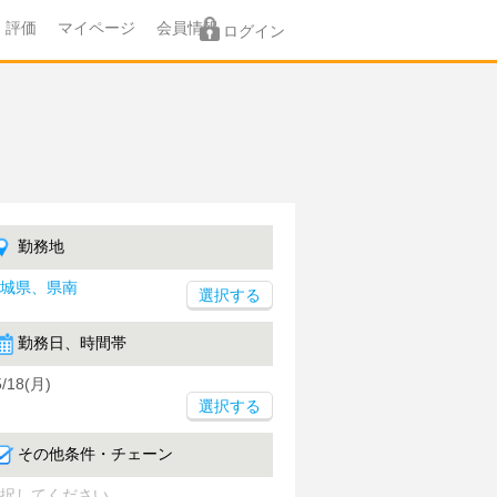
評価
マイページ
会員情報
ログイン
勤務地
城県、県南
勤務日、時間帯
5/18(月)
選択する
その他条件・チェーン
択してください