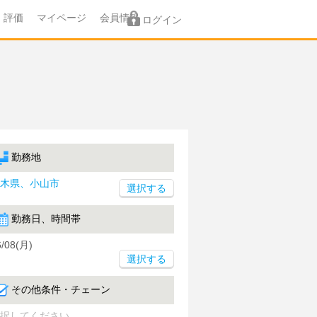
評価
マイページ
会員情報
ログイン
勤務地
木県、小山市
勤務日、時間帯
6/08(月)
選択する
その他条件・チェーン
択してください