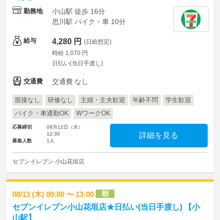
勤務地
小山駅 徒歩 16分
思川駅 バイク・車 10分
給与
4,280 円
(日給想定)
時給 1,070 円
日払い(当日手渡し)
交通費
交通費 なし
面接なし
研修なし
主婦・主夫歓迎
年齢不問
学生歓迎
バイク・車通勤OK
WワークOK
応募締切
08月12日（水）
12:30
詳細を見る
募集人数
1人
セブンイレブン 小山花垣店
朝
08/13 (木) 09:00 〜 13:00
セブンイレブン小山花垣店★日払い(当日手渡し) 【小
山駅】