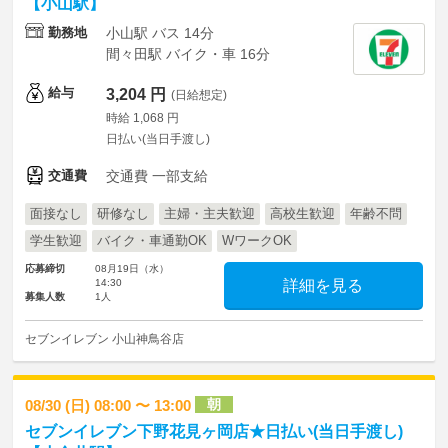
【小山駅】
勤務地
小山駅 バス 14分
間々田駅 バイク・車 16分
給与
3,204 円
(日給想定)
時給 1,068 円
日払い(当日手渡し)
交通費
交通費 一部支給
面接なし
研修なし
主婦・主夫歓迎
高校生歓迎
年齢不問
学生歓迎
バイク・車通勤OK
WワークOK
応募締切
08月19日（水）
14:30
詳細を見る
募集人数
1人
セブンイレブン 小山神鳥谷店
朝
08/30 (日) 08:00 〜 13:00
セブンイレブン下野花見ヶ岡店★日払い(当日手渡し)