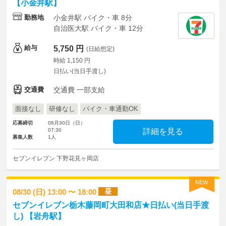
【小金井駅】
勤務地
小金井駅 バイク・車 8分
自治医大駅 バイク・車 12分
給与
5,750 円
(日給想定)
時給 1,150 円
日払い(当日手渡し)
交通費
交通費 一部支給
面接なし
研修なし
バイク・車通勤OK
応募締切
08月30日（日）
07:30
詳細を見る
募集人数
1人
セブンイレブン 下野花見ヶ岡店
NEW
昼
08/30 (日) 13:00 〜 18:00
セブンイレブン栃木藤岡町大田和店★日払い(当日手渡
し) 【岩舟駅】