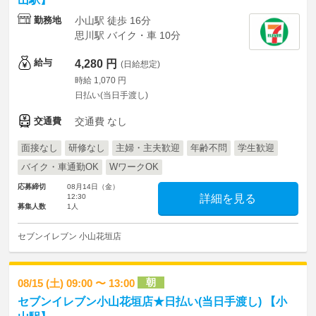
勤務地
小山駅 徒歩 16分
思川駅 バイク・車 10分
給与
4,280 円
(日給想定)
時給 1,070 円
日払い(当日手渡し)
交通費
交通費 なし
面接なし
研修なし
主婦・主夫歓迎
年齢不問
学生歓迎
バイク・車通勤OK
WワークOK
応募締切
08月14日（金）
12:30
詳細を見る
募集人数
1人
セブンイレブン 小山花垣店
朝
08/15 (土) 09:00 〜 13:00
セブンイレブン小山花垣店★日払い(当日手渡し) 【小