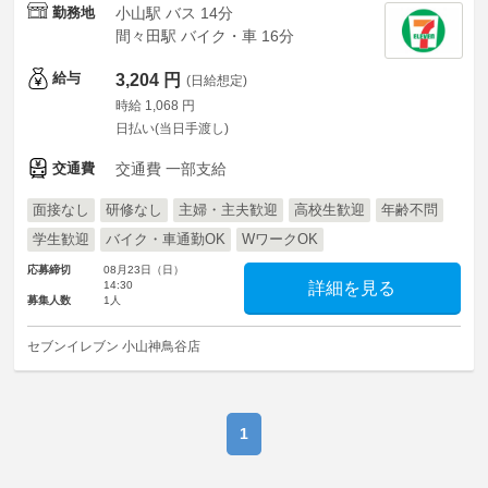
勤務地
小山駅 バス 14分
間々田駅 バイク・車 16分
給与
3,204 円
(日給想定)
時給 1,068 円
日払い(当日手渡し)
交通費
交通費 一部支給
面接なし
研修なし
主婦・主夫歓迎
高校生歓迎
年齢不問
学生歓迎
バイク・車通勤OK
WワークOK
応募締切
08月23日（日）
14:30
詳細を見る
募集人数
1人
セブンイレブン 小山神鳥谷店
1