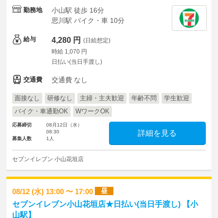
勤務地
小山駅 徒歩 16分
思川駅 バイク・車 10分
給与
4,280 円
(日給想定)
時給 1,070 円
日払い(当日手渡し)
交通費
交通費 なし
面接なし
研修なし
主婦・主夫歓迎
年齢不問
学生歓迎
バイク・車通勤OK
WワークOK
応募締切
08月12日（水）
08:30
詳細を見る
募集人数
1人
セブンイレブン 小山花垣店
昼
08/12 (水) 13:00 〜 17:00
セブンイレブン小山花垣店★日払い(当日手渡し) 【小
山駅】