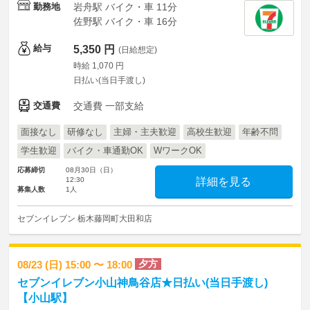
勤務地
岩舟駅 バイク・車 11分
佐野駅 バイク・車 16分
給与
5,350 円
(日給想定)
時給 1,070 円
日払い(当日手渡し)
交通費
交通費 一部支給
面接なし
研修なし
主婦・主夫歓迎
高校生歓迎
年齢不問
学生歓迎
バイク・車通勤OK
WワークOK
応募締切
08月30日（日）
12:30
詳細を見る
募集人数
1人
セブンイレブン 栃木藤岡町大田和店
夕方
08/23 (日) 15:00 〜 18:00
セブンイレブン小山神鳥谷店★日払い(当日手渡し)
【小山駅】