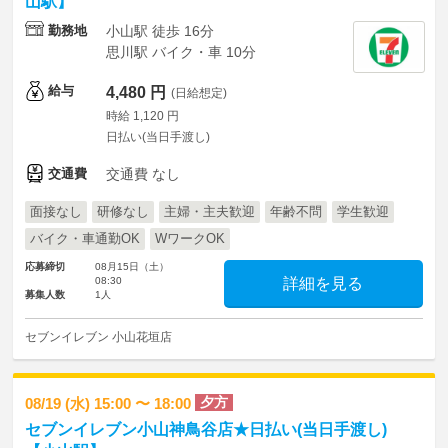
山駅】
勤務地
小山駅 徒歩 16分
思川駅 バイク・車 10分
給与
4,480 円
(日給想定)
時給 1,120 円
日払い(当日手渡し)
交通費
交通費 なし
面接なし
研修なし
主婦・主夫歓迎
年齢不問
学生歓迎
バイク・車通勤OK
WワークOK
応募締切
08月15日（土）
08:30
詳細を見る
募集人数
1人
セブンイレブン 小山花垣店
夕方
08/19 (水) 15:00 〜 18:00
セブンイレブン小山神鳥谷店★日払い(当日手渡し)