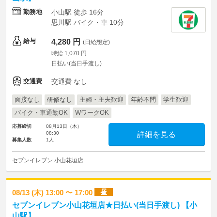
勤務地
小山駅 徒歩 16分
思川駅 バイク・車 10分
給与
4,280 円
(日給想定)
時給 1,070 円
日払い(当日手渡し)
交通費
交通費 なし
面接なし
研修なし
主婦・主夫歓迎
年齢不問
学生歓迎
バイク・車通勤OK
WワークOK
応募締切
08月13日（木）
08:30
詳細を見る
募集人数
1人
セブンイレブン 小山花垣店
昼
08/13 (木) 13:00 〜 17:00
セブンイレブン小山花垣店★日払い(当日手渡し) 【小
山駅】