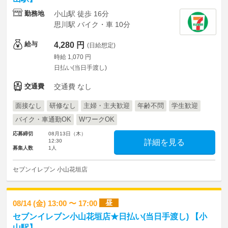
勤務地
小山駅 徒歩 16分
思川駅 バイク・車 10分
給与
4,280 円
(日給想定)
時給 1,070 円
日払い(当日手渡し)
交通費
交通費 なし
面接なし
研修なし
主婦・主夫歓迎
年齢不問
学生歓迎
バイク・車通勤OK
WワークOK
応募締切
08月13日（木）
12:30
詳細を見る
募集人数
1人
セブンイレブン 小山花垣店
昼
08/14 (金) 13:00 〜 17:00
セブンイレブン小山花垣店★日払い(当日手渡し) 【小
山駅】