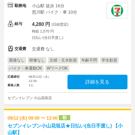
勤務地
小山駅 徒歩 16分
思川駅 バイク・車 10分
給与
4,280 円
(日給想定)
時給 1,070 円
日払い(当日手渡し)
交通費
交通費 なし
面接なし
研修なし
主婦・主夫歓迎
年齢不問
学生歓迎
バイク・車通勤OK
WワークOK
応募締切
08月11日（火）
12:30
詳細を見る
募集人数
1人
セブンイレブン 小山花垣店
朝
08/12 (水) 09:00 〜 13:00
セブンイレブン小山花垣店★日払い(当日手渡し) 【小
山駅】