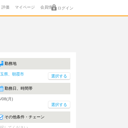
評価
マイページ
会員情報
ログイン
勤務地
玉県、朝霞市
勤務日、時間帯
6/08(月)
選択する
その他条件・チェーン
択してください