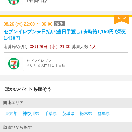
戸田駅西口店
NEW
深夜
08/26 (水) 22:00 〜 06:00
セブンイレブン★日払い(当日手渡し) ★時給1,150円 /深夜
1,438円
応募締め切り
08月26日（水）21:30
募集人数
1人
セブンイレブン
さいたま大門町１丁目店
ほかのバイトも探そう
関連エリア
東京都
神奈川県
千葉県
茨城県
栃木県
群馬県
勤務地から探す