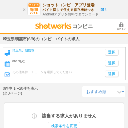
ショットコンビニアプリ登場
開く
バイト探しで使える保存機能つき
Androdアプリを無料でダウンロード
埼玉県朝霞市(6/9)のコンビニバイトの求人
埼玉県、朝霞市
06/09(火)
選択
その他条件・チェーンを選択してください
選択
0件中 1〜20件を表示
(全0ページ)
該当する求人がありません
検索条件を変更