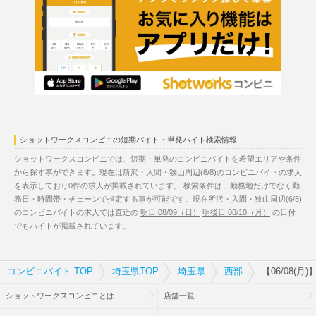
ショットワークスコンビニの短期バイト・単発バイト検索情報
ショットワークスコンビニでは、短期・単発のコンビニバイトを希望エリアや条件
から探す事ができます。現在は所沢・入間・狭山周辺(6/8)のコンビニバイトの求人
を表示しており0件の求人が掲載されています。 検索条件は、勤務地だけでなく勤
務日・時間帯・チェーンで指定する事が可能です。現在所沢・入間・狭山周辺(6/8)
のコンビニバイトの求人では直近の
明日 08/09（日）
明後日 08/10（月）
の日付
でもバイトが掲載されています。
コンビニバイト TOP
埼玉県TOP
埼玉県
西部
【06/08(
ショットワークスコンビニとは
店舗一覧