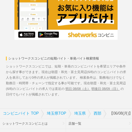
ショットワークスコンビニの短期バイト・単発バイト検索情報
ショットワークスコンビニでは、短期・単発のコンビニバイトを希望エリアや条件
から探す事ができます。現在は朝霞・和光・富士見周辺(6/8)のコンビニバイトの求
人を表示しており0件の求人が掲載されています。 検索条件は、勤務地だけでなく
勤務日・時間帯・チェーンで指定する事が可能です。現在朝霞・和光・富士見周辺
(6/8)のコンビニバイトの求人では直近の
明日 08/08（土）
明後日 08/09（日）
の
日付でもバイトが掲載されています。
コンビニバイト TOP
埼玉県TOP
埼玉県
西部
【06/08(
ショットワークスコンビニとは
店舗一覧