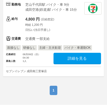
勤務地
芝山千代田駅 バイク・車 9分
成田空港(鉄道)駅 バイク・車 15分
給与
4,800 円
(日給想定)
時給 1,200 円
日払い(当日手渡し)
交通費
交通費 一部支給
面接なし
研修なし
主婦・主夫歓迎
バイク・車通勤OK
応募締切
08月09日（日）
04:30
詳細を見る
募集人数
1人
セブンイレブン 成田南三里塚店
1