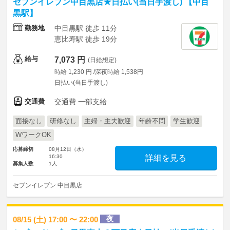
セブンイレブン中目黒店★日払い(当日手渡し) 【中目
黒駅】
勤務地
中目黒駅 徒歩 11分
恵比寿駅 徒歩 19分
給与
7,073 円
(日給想定)
時給 1,230 円 /深夜時給 1,538円
日払い(当日手渡し)
交通費
交通費 一部支給
面接なし
研修なし
主婦・主夫歓迎
年齢不問
学生歓迎
WワークOK
応募締切
08月12日（水）
16:30
詳細を見る
募集人数
1人
セブンイレブン 中目黒店
夜
08/15 (土) 17:00 〜 22:00