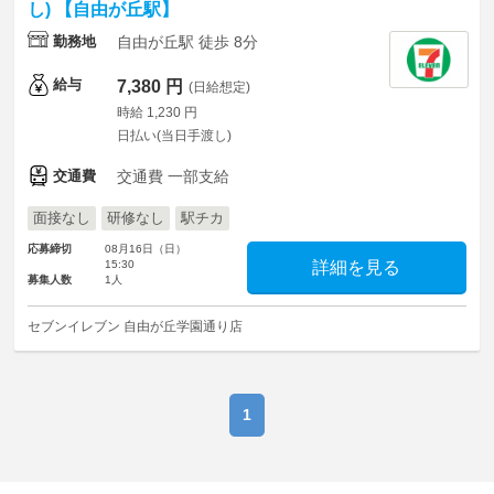
し) 【自由が丘駅】
勤務地
自由が丘駅 徒歩 8分
給与
7,380 円
(日給想定)
時給 1,230 円
日払い(当日手渡し)
交通費
交通費 一部支給
面接なし
研修なし
駅チカ
応募締切
08月16日（日）
15:30
詳細を見る
募集人数
1人
セブンイレブン 自由が丘学園通り店
1