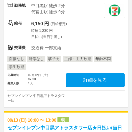
勤務地
中目黒駅 徒歩 2分
代官山駅 徒歩 9分
給与
6,150 円
(日給想定)
時給 1,230 円
日払い(当日手渡し)
交通費
交通費 一部支給
面接なし
研修なし
駅チカ
主婦・主夫歓迎
年齢不問
学生歓迎
応募締切
09月12日（土）
07:30
詳細を見る
募集人数
1人
セブンイレブン 中目黒アトラスタワ
ー店
朝
09/13 (日) 10:00 〜 13:00
セブンイレブン中目黒アトラスタワー店★日払い(当日