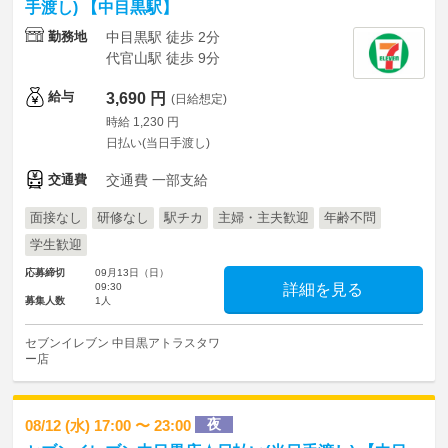
手渡し) 【中目黒駅】
勤務地
中目黒駅 徒歩 2分
代官山駅 徒歩 9分
給与
3,690 円
(日給想定)
時給 1,230 円
日払い(当日手渡し)
交通費
交通費 一部支給
面接なし
研修なし
駅チカ
主婦・主夫歓迎
年齢不問
学生歓迎
応募締切
09月13日（日）
09:30
詳細を見る
募集人数
1人
セブンイレブン 中目黒アトラスタワ
ー店
夜
08/12 (水) 17:00 〜 23:00