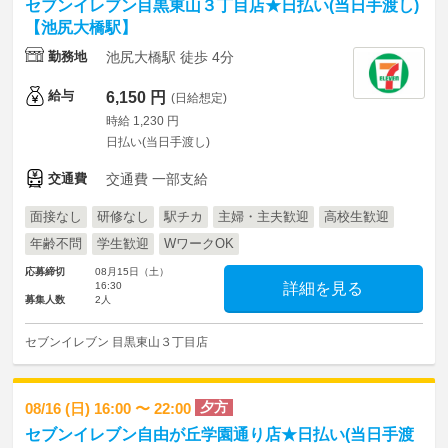
セブンイレブン目黒東山３丁目店★日払い(当日手渡し)
【池尻大橋駅】
勤務地
池尻大橋駅 徒歩 4分
給与
6,150 円
(日給想定)
時給 1,230 円
日払い(当日手渡し)
交通費
交通費 一部支給
面接なし
研修なし
駅チカ
主婦・主夫歓迎
高校生歓迎
年齢不問
学生歓迎
WワークOK
応募締切
08月15日（土）
16:30
詳細を見る
募集人数
2人
セブンイレブン 目黒東山３丁目店
夕方
08/16 (日) 16:00 〜 22:00
セブンイレブン自由が丘学園通り店★日払い(当日手渡