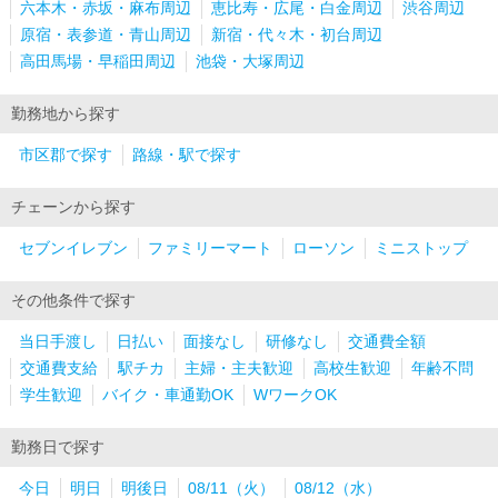
六本木・赤坂・麻布周辺
恵比寿・広尾・白金周辺
渋谷周辺
原宿・表参道・青山周辺
新宿・代々木・初台周辺
高田馬場・早稲田周辺
池袋・大塚周辺
勤務地から探す
市区郡で探す
路線・駅で探す
チェーンから探す
セブンイレブン
ファミリーマート
ローソン
ミニストップ
その他条件で探す
当日手渡し
日払い
面接なし
研修なし
交通費全額
交通費支給
駅チカ
主婦・主夫歓迎
高校生歓迎
年齢不問
学生歓迎
バイク・車通勤OK
WワークOK
勤務日で探す
今日
明日
明後日
08/11（火）
08/12（水）