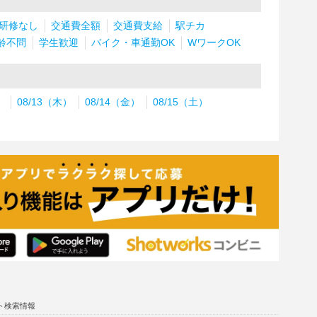
研修なし
交通費全額
交通費支給
駅チカ
齢不問
学生歓迎
バイク・車通勤OK
WワークOK
）
08/13（木）
08/14（金）
08/15（土）
ト検索情報