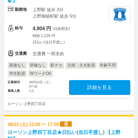
駅】
勤務地
上野駅 徒歩 3分
上野御徒町駅 徒歩 5分
給与
4,904 円
(日給想定)
時給 1,226 円
日払い(当日手渡し)
交通費
交通費 一部支給
面接なし
研修なし
駅チカ
主婦・主夫歓迎
年齢不問
学生歓迎
WワークOK
応募締切
08月22日（土）
07:30
詳細を見る
募集人数
1人
ローソン 上野四丁目店
昼
08/22 (土) 12:00 〜 17:00
ローソン上野四丁目店★日払い(当日手渡し) 【上野