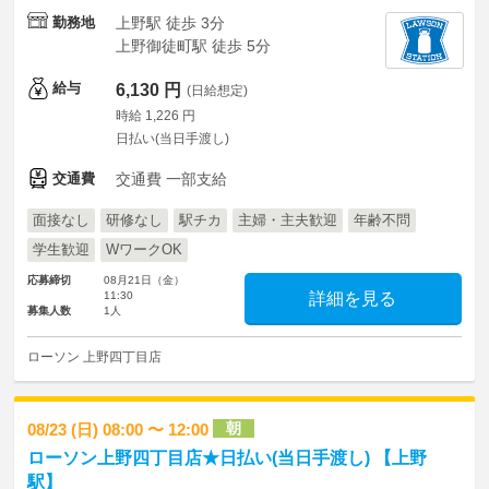
勤務地
上野駅 徒歩 3分
上野御徒町駅 徒歩 5分
給与
6,130 円
(日給想定)
時給 1,226 円
日払い(当日手渡し)
交通費
交通費 一部支給
面接なし
研修なし
駅チカ
主婦・主夫歓迎
年齢不問
学生歓迎
WワークOK
応募締切
08月21日（金）
11:30
詳細を見る
募集人数
1人
ローソン 上野四丁目店
朝
08/23 (日) 08:00 〜 12:00
ローソン上野四丁目店★日払い(当日手渡し) 【上野
駅】