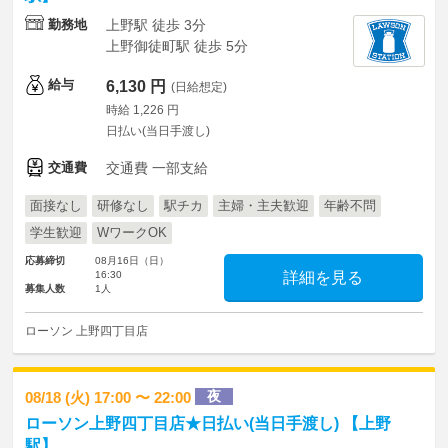
勤務地
上野駅 徒歩 3分
上野御徒町駅 徒歩 5分
給与
6,130 円
(日給想定)
時給 1,226 円
日払い(当日手渡し)
交通費
交通費 一部支給
面接なし
研修なし
駅チカ
主婦・主夫歓迎
年齢不問
学生歓迎
WワークOK
応募締切
08月16日（日）
16:30
詳細を見る
募集人数
1人
ローソン 上野四丁目店
夜
08/18 (火) 17:00 〜 22:00
ローソン上野四丁目店★日払い(当日手渡し) 【上野
駅】