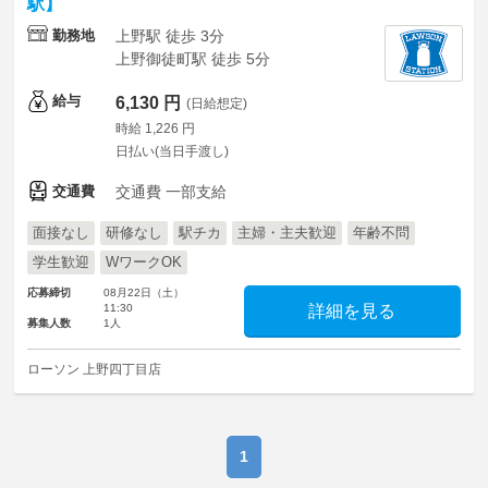
駅】
勤務地
上野駅 徒歩 3分
上野御徒町駅 徒歩 5分
給与
6,130 円
(日給想定)
時給 1,226 円
日払い(当日手渡し)
交通費
交通費 一部支給
面接なし
研修なし
駅チカ
主婦・主夫歓迎
年齢不問
学生歓迎
WワークOK
応募締切
08月22日（土）
11:30
詳細を見る
募集人数
1人
ローソン 上野四丁目店
1