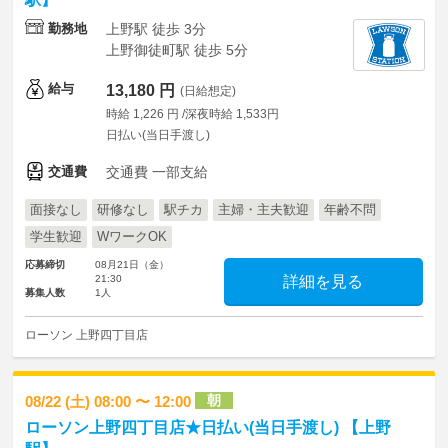
勤務地
上野駅 徒歩 3分
上野御徒町駅 徒歩 5分
給与
13,180 円
(日給想定)
時給 1,226 円 /深夜時給 1,533円
日払い(当日手渡し)
交通費
交通費 一部支給
面接なし
研修なし
駅チカ
主婦・主夫歓迎
年齢不問
学生歓迎
WワークOK
応募締切
08月21日（金）
21:30
詳細を見る
募集人数
1人
ローソン 上野四丁目店
朝
08/22 (土) 08:00 〜 12:00
ローソン上野四丁目店★日払い(当日手渡し) 【上野