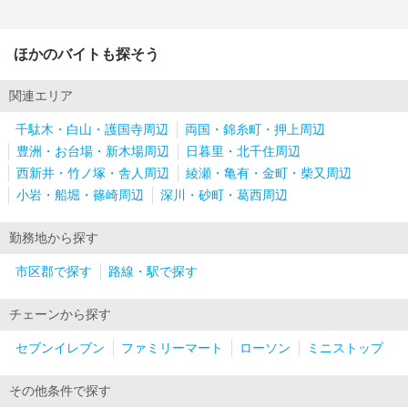
ほかのバイトも探そう
関連エリア
千駄木・白山・護国寺周辺
両国・錦糸町・押上周辺
豊洲・お台場・新木場周辺
日暮里・北千住周辺
西新井・竹ノ塚・舎人周辺
綾瀬・亀有・金町・柴又周辺
小岩・船堀・篠崎周辺
深川・砂町・葛西周辺
勤務地から探す
市区郡で探す
路線・駅で探す
チェーンから探す
セブンイレブン
ファミリーマート
ローソン
ミニストップ
その他条件で探す