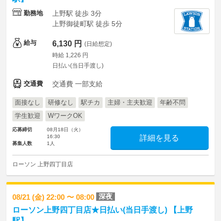
勤務地
上野駅 徒歩 3分
上野御徒町駅 徒歩 5分
給与
6,130 円
(日給想定)
時給 1,226 円
日払い(当日手渡し)
交通費
交通費 一部支給
面接なし
研修なし
駅チカ
主婦・主夫歓迎
年齢不問
学生歓迎
WワークOK
応募締切
08月18日（火）
16:30
詳細を見る
募集人数
1人
ローソン 上野四丁目店
深夜
08/21 (金) 22:00 〜 08:00
ローソン上野四丁目店★日払い(当日手渡し) 【上野
駅】