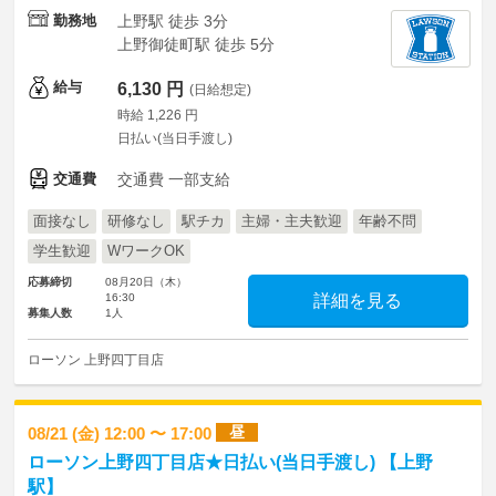
勤務地
上野駅 徒歩 3分
上野御徒町駅 徒歩 5分
給与
6,130 円
(日給想定)
時給 1,226 円
日払い(当日手渡し)
交通費
交通費 一部支給
面接なし
研修なし
駅チカ
主婦・主夫歓迎
年齢不問
学生歓迎
WワークOK
応募締切
08月20日（木）
16:30
詳細を見る
募集人数
1人
ローソン 上野四丁目店
昼
08/21 (金) 12:00 〜 17:00
ローソン上野四丁目店★日払い(当日手渡し) 【上野
駅】