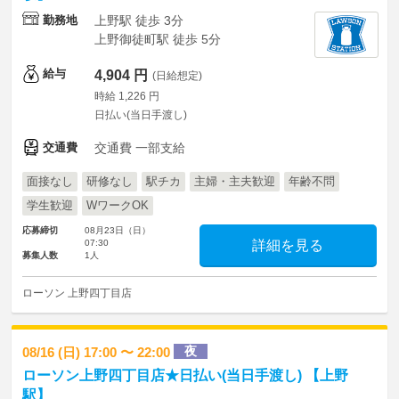
勤務地
上野駅 徒歩 3分
上野御徒町駅 徒歩 5分
給与
4,904 円
(日給想定)
時給 1,226 円
日払い(当日手渡し)
交通費
交通費 一部支給
面接なし
研修なし
駅チカ
主婦・主夫歓迎
年齢不問
学生歓迎
WワークOK
応募締切
08月23日（日）
07:30
詳細を見る
募集人数
1人
ローソン 上野四丁目店
夜
08/16 (日) 17:00 〜 22:00
ローソン上野四丁目店★日払い(当日手渡し) 【上野
駅】