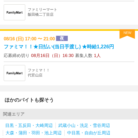
ファミリーマート
飯田橋二丁目店
NEW
夜
08/16 (日) 17:00 〜 21:00
ファミマ！！★日払い(当日手渡し) ★時給1,226円
応募締め切り
08月16日（日）16:30
募集人数
1人
ファミマ！！
代官山店
ほかのバイトも探そう
関連エリア
目黒・五反田・大崎周辺
武蔵小山・洗足・雪谷周辺
大森・蒲田・羽田・池上周辺
中目黒・自由が丘周辺