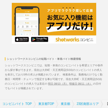
ショットワークスコンビニの短期バイト・単発バイト検索情報
ショットワークスコンビニでは、短期・単発のコンビニバイトを希望エリアや条件
から探す事ができます。現在は大井町・天王洲周辺(5/16)のコンビニバイトの求人
を表示しており0件の求人が掲載されています。 検索条件は、勤務地だけでなく勤
務日・時間帯・チェーンで指定する事が可能です。現在大井町・天王洲周辺(5/16)
のコンビニバイトの求人では直近の
明日 08/10（月）
明後日 08/11（火）
の日付
でもバイトが掲載されています。
コンビニバイト TOP
東京都TOP
東京都
23区南部エリア
【