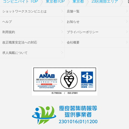
コンビニバイト TOP
東京都TOP
東京都
23区南部エリア
【
ショットワークスコンビニとは
店舗一覧
ヘルプ
お知らせ
利用規約
プライバシーポリシー
改正職業安定法への対応
会社概要
求人掲載について