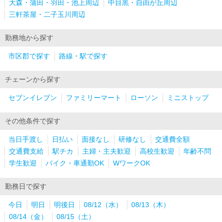
大森・蒲田・羽田・池上周辺
中目黒・自由が丘周辺
三軒茶屋・二子玉川周辺
勤務地から探す
市区郡で探す
路線・駅で探す
チェーンから探す
セブンイレブン
ファミリーマート
ローソン
ミニストップ
その他条件で探す
当日手渡し
日払い
面接なし
研修なし
交通費全額
交通費支給
駅チカ
主婦・主夫歓迎
高校生歓迎
年齢不問
学生歓迎
バイク・車通勤OK
WワークOK
勤務日で探す
今日
明日
明後日
08/12（水）
08/13（木）
08/14（金）
08/15（土）