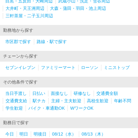
目黒・五反田・大崎周辺
武蔵小山・洗足・雪谷周辺
大井町・天王洲周辺
大森・蒲田・羽田・池上周辺
三軒茶屋・二子玉川周辺
勤務地から探す
市区郡で探す
路線・駅で探す
チェーンから探す
セブンイレブン
ファミリーマート
ローソン
ミニストップ
その他条件で探す
当日手渡し
日払い
面接なし
研修なし
交通費全額
交通費支給
駅チカ
主婦・主夫歓迎
高校生歓迎
年齢不問
学生歓迎
バイク・車通勤OK
WワークOK
勤務日で探す
今日
明日
明後日
08/12（水）
08/13（木）