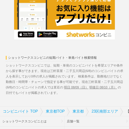
ショットワークスコンビニの短期バイト・単発バイト検索情報
ショットワークスコンビニでは、短期・単発のコンビニバイトを希望エリアや条件
から探す事ができます。現在は三軒茶屋・二子玉川周辺(6/8)のコンビニバイトの求
人を表示しており0件の求人が掲載されています。 検索条件は、勤務地だけでなく
勤務日・時間帯・チェーンで指定する事が可能です。現在三軒茶屋・二子玉川周辺
(6/8)のコンビニバイトの求人では直近の
明日 08/09（日）
明後日 08/10（月）
の
日付でもバイトが掲載されています。
コンビニバイト TOP
東京都TOP
東京都
23区南部エリア
【
ショットワークスコンビニとは
店舗一覧