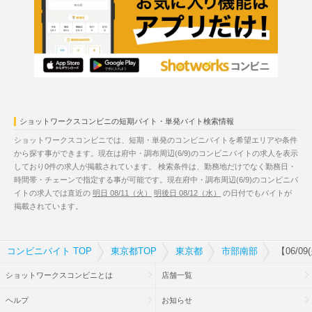
ショットワークスコンビニの短期バイト・単発バイト検索情報
ショットワークスコンビニでは、短期・単発のコンビニバイトを希望エリアや条件
から探す事ができます。現在は府中・調布周辺(6/9)のコンビニバイトの求人を表示
しており0件の求人が掲載されています。 検索条件は、勤務地だけでなく勤務日・
時間帯・チェーンで指定する事が可能です。現在府中・調布周辺(6/9)のコンビニバ
イトの求人では直近の
明日 08/11（火）
明後日 08/12（水）
の日付でもバイトが
掲載されています。
コンビニバイト TOP
東京都TOP
東京都
市部南部
【06/
ショットワークスコンビニとは
店舗一覧
ヘルプ
お知らせ