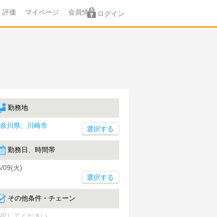
評価
マイページ
会員情報
ログイン
勤務地
奈川県、川崎市
勤務日、時間帯
6/09(火)
選択する
その他条件・チェーン
択してください