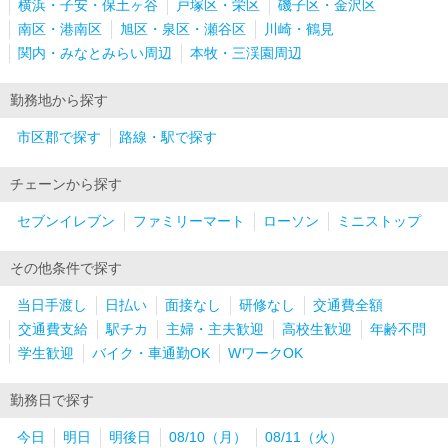
横浜・子安・保土ヶ谷
戸塚区・栄区
磯子区・金沢区
南区・港南区
旭区・泉区・瀬谷区
川崎・鶴見
関内・みなとみらい周辺
本牧・三渓園周辺
勤務地から探す
市区郡で探す
路線・駅で探す
チェーンから探す
セブンイレブン
ファミリーマート
ローソン
ミニストップ
その他条件で探す
当日手渡し
日払い
面接なし
研修なし
交通費全額
交通費支給
駅チカ
主婦・主夫歓迎
高校生歓迎
年齢不問
学生歓迎
バイク・車通勤OK
WワークOK
勤務日で探す
今日
明日
明後日
08/10（月）
08/11（火）