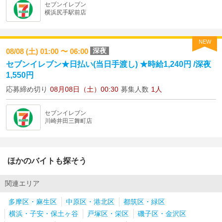
セブンイレブン
横浜尻手駅前店
NEW
深夜
08/08 (土) 01:00 〜 06:00
セブンイレブン★日払い(当日手渡し) ★時給1,240円 /深夜
1,550円
応募締め切り
08月08日（土）00:30
募集人数
1人
セブンイレブン
川崎井田三舞町店
ほかのバイトも探そう
関連エリア
多摩区・麻生区
中原区・港北区
都筑区・緑区
横浜・子安・保土ヶ谷
戸塚区・栄区
磯子区・金沢区