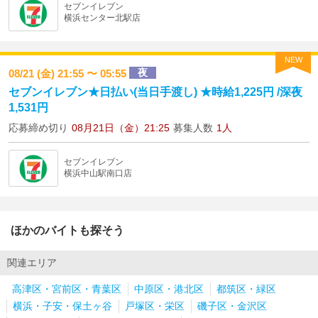
セブンイレブン
横浜センター北駅店
NEW
夜
08/21 (金) 21:55 〜 05:55
セブンイレブン★日払い(当日手渡し) ★時給1,225円 /深夜
1,531円
応募締め切り
08月21日（金）21:25
募集人数
1人
セブンイレブン
横浜中山駅南口店
ほかのバイトも探そう
関連エリア
高津区・宮前区・青葉区
中原区・港北区
都筑区・緑区
横浜・子安・保土ヶ谷
戸塚区・栄区
磯子区・金沢区