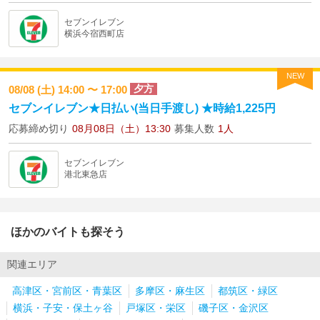
セブンイレブン
横浜今宿西町店
NEW
夕方
08/08 (土) 14:00 〜 17:00
セブンイレブン★日払い(当日手渡し) ★時給1,225円
応募締め切り
08月08日（土）13:30
募集人数
1人
セブンイレブン
港北東急店
ほかのバイトも探そう
関連エリア
高津区・宮前区・青葉区
多摩区・麻生区
都筑区・緑区
横浜・子安・保土ヶ谷
戸塚区・栄区
磯子区・金沢区