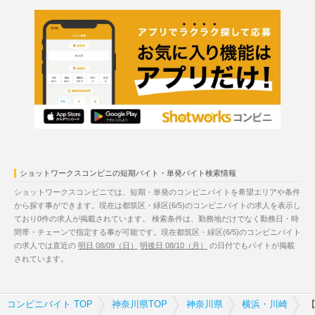
ショットワークスコンビニの短期バイト・単発バイト検索情報
ショットワークスコンビニでは、短期・単発のコンビニバイトを希望エリアや条件
から探す事ができます。現在は都筑区・緑区(6/5)のコンビニバイトの求人を表示し
ており0件の求人が掲載されています。 検索条件は、勤務地だけでなく勤務日・時
間帯・チェーンで指定する事が可能です。現在都筑区・緑区(6/5)のコンビニバイト
の求人では直近の
明日 08/09（日）
明後日 08/10（月）
の日付でもバイトが掲載
されています。
コンビニバイト TOP
神奈川県TOP
神奈川県
横浜・川崎
【