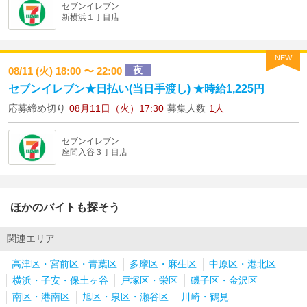
セブンイレブン
新横浜１丁目店
NEW
夜
08/11 (火) 18:00 〜 22:00
セブンイレブン★日払い(当日手渡し) ★時給1,225円
応募締め切り
08月11日（火）17:30
募集人数
1人
セブンイレブン
座間入谷３丁目店
ほかのバイトも探そう
関連エリア
高津区・宮前区・青葉区
多摩区・麻生区
中原区・港北区
横浜・子安・保土ヶ谷
戸塚区・栄区
磯子区・金沢区
南区・港南区
旭区・泉区・瀬谷区
川崎・鶴見