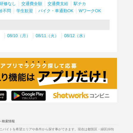
研修なし
交通費全額
交通費支給
駅チカ
齢不問
学生歓迎
バイク・車通勤OK
WワークOK
）
08/10（月）
08/11（火）
08/12（水）
ト検索情報
バイトを希望エリアや条件から探す事ができます。現在は都筑区・緑区(6/9)