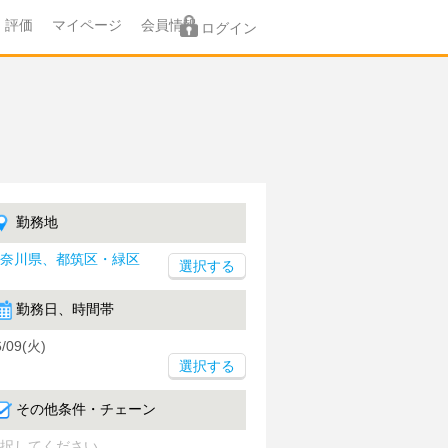
評価
マイページ
会員情報
ログイン
勤務地
奈川県、都筑区・緑区
勤務日、時間帯
6/09(火)
選択する
その他条件・チェーン
択してください