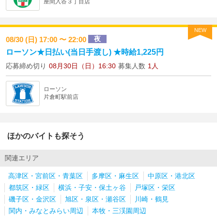
座間入谷３丁目店
NEW
夜
08/30 (日) 17:00 〜 22:00
ローソン★日払い(当日手渡し) ★時給1,225円
応募締め切り
08月30日（日）16:30
募集人数
1人
ローソン
片倉町駅前店
ほかのバイトも探そう
関連エリア
高津区・宮前区・青葉区
多摩区・麻生区
中原区・港北区
都筑区・緑区
横浜・子安・保土ヶ谷
戸塚区・栄区
磯子区・金沢区
旭区・泉区・瀬谷区
川崎・鶴見
関内・みなとみらい周辺
本牧・三渓園周辺