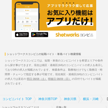
ショットワークスコンビニの短期バイト・単発バイト検索情報
ショットワークスコンビニでは、短期・単発のコンビニバイトを希望エリアや条件
から探す事ができます。現在は南区・港南区(6/6)のコンビニバイトの求人を表示し
ており0件の求人が掲載されています。 検索条件は、勤務地だけでなく勤務日・時
間帯・チェーンで指定する事が可能です。現在南区・港南区(6/6)のコンビニバイト
の求人では直近の
明日 08/08（土）
明後日 08/09（日）
の日付でもバイトが掲載
されています。
コンビニバイト TOP
神奈川県TOP
神奈川県
横浜・川崎
【
ショットワークスコンビニとは
店舗一覧