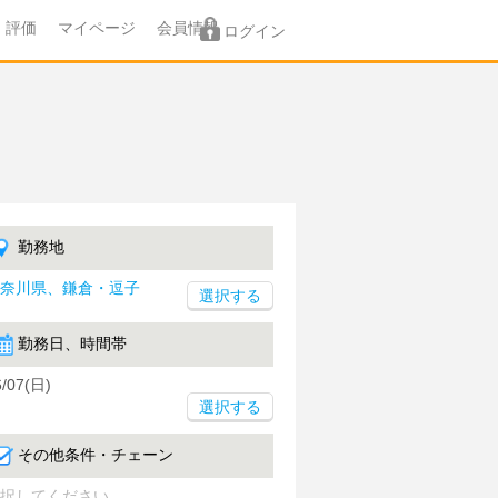
評価
マイページ
会員情報
ログイン
勤務地
奈川県、鎌倉・逗子
勤務日、時間帯
6/07(日)
選択する
その他条件・チェーン
択してください