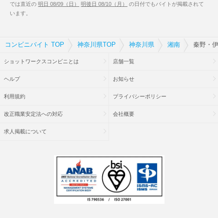
では直近の
明日 08/09（日）
明後日 08/10（月）
の日付でもバイトが掲載されて
います。
コンビニバイト TOP
神奈川県TOP
神奈川県
湘南
秦野・伊
ショットワークスコンビニとは
店舗一覧
ヘルプ
お知らせ
利用規約
プライバシーポリシー
改正職業安定法への対応
会社概要
求人掲載について