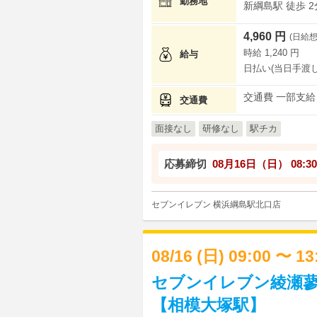
勤務地
新綱島駅 徒歩 2
4,960 円
(日給想
時給 1,240 円
給与
日払い(当日手渡し
交通費 一部支給
交通費
面接なし
研修なし
駅チカ
応募締切
08月16日（日）
08:30
セブンイレブン 横浜綱島駅北口店
08/16 (日) 09:00 〜 1
セブンイレブン綾瀬蓼
【相模大塚駅】