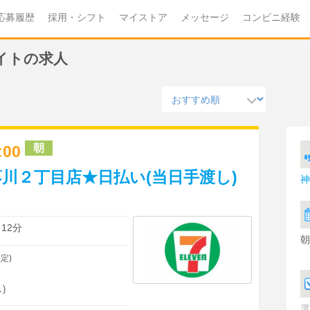
応募履歴
採用・シフト
マイストア
メッセージ
コンビニ経験
イトの求人
朝
3:00
川２丁目店★日払い(当日手渡し)
神
12分
朝
定)
)
選