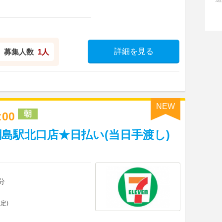
詳細を見る
募集人数
1人
NEW
朝
3:00
島駅北口店★日払い(当日手渡し)
分
定)