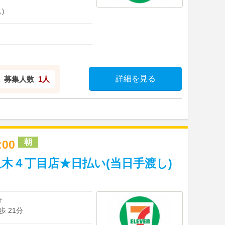
)
詳細を見る
募集人数
1人
朝
3:00
木４丁目店★日払い(当日手渡し)
分
 21分