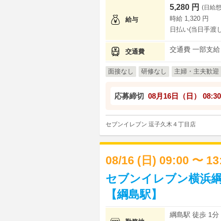
5,280 円
(日給想
時給 1,320 円
給与
日払い(当日手渡し
交通費 一部支給
交通費
面接なし
研修なし
主婦・主夫歓迎
応募締切
08月16日（日）
08:30
セブンイレブン 逗子久木４丁目店
08/16 (日) 09:00 〜 1
セブンイレブン横浜綱
【綱島駅】
綱島駅 徒歩 1分