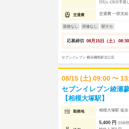
日払い(当日手渡し
交通費 一部支給
交通費
面接なし
研修なし
駅チカ
応募締切
08月15日（土）
08:30
セブンイレブン 横浜綱島駅北口店
08/15 (土) 09:00 〜 1
セブンイレブン綾瀬蓼
【相模大塚駅】
相模大塚駅 徒歩 
勤務地
5,400 円
(日給想