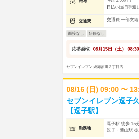
時給 1,350 円
給与
日払い(当日手渡し
交通費 一部支給
交通費
面接なし
研修なし
応募締切
08月15日（土）
08:30
セブンイレブン 綾瀬蓼川２丁目店
08/16 (日) 09:00 〜 1
セブンイレブン逗子久
【逗子駅】
逗子駅 徒歩 15
勤務地
逗子・葉山駅 徒歩