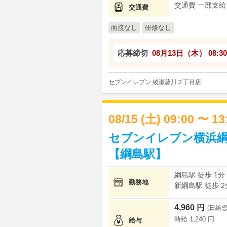
交通費 一部支給
交通費
面接なし
研修なし
応募締切
08月13日（木）
08:30
セブンイレブン 綾瀬蓼川２丁目店
08/15 (土) 09:00 〜 1
セブンイレブン横浜綱
【綱島駅】
綱島駅 徒歩 1分
勤務地
新綱島駅 徒歩 2
4,960 円
(日給想
時給 1,240 円
給与