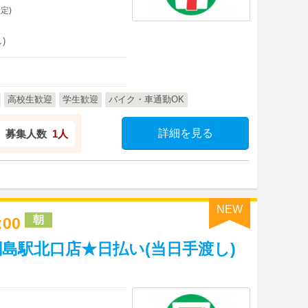
定)
)
高校生歓迎
学生歓迎
バイク・車通勤OK
詳細を見る
募集人数
1人
NEW
朝
3:00
島駅北口店★日払い(当日手渡し)