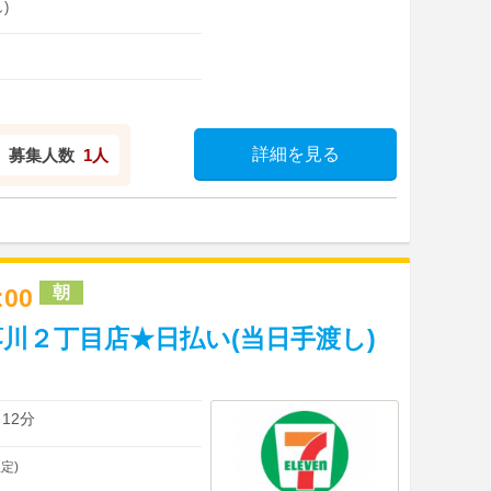
)
詳細を見る
募集人数
1人
朝
3:00
川２丁目店★日払い(当日手渡し)
12分
定)