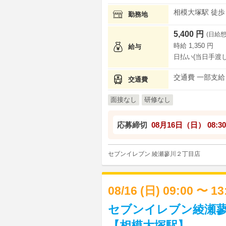
相模大塚駅 徒歩 
勤務地
5,400 円
(日給想
時給 1,350 円
給与
日払い(当日手渡し
交通費 一部支給
交通費
面接なし
研修なし
応募締切
08月16日（日）
08:30
セブンイレブン 綾瀬蓼川２丁目店
08/16 (日) 09:00 〜 1
セブンイレブン綾瀬蓼
【相模大塚駅】