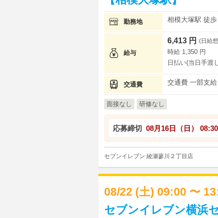
相模大塚駅 徒歩 
勤務地
6,413 円
(日給想
時給 1,350 円
給与
日払い(当日手渡し
交通費 一部支給
交通費
面接なし
研修なし
応募締切
08月16日（日）
08:30
セブンイレブン 綾瀬蓼川２丁目店
08/22 (土) 09:00 〜 1
セブンイレブン横浜セ