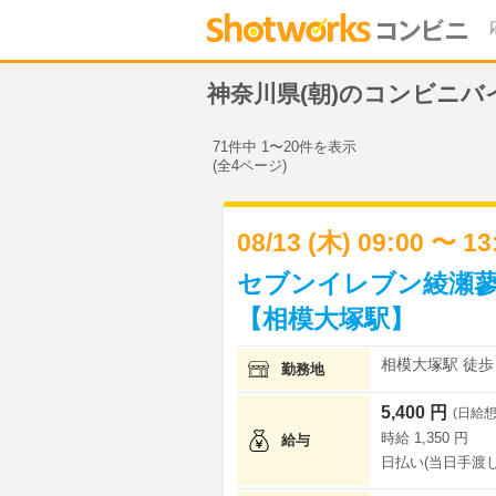
神奈川県(朝)のコンビニバ
71件中 1〜20件を表示
(全4ページ)
08/13 (木) 09:00 〜 1
セブンイレブン綾瀬蓼
【相模大塚駅】
相模大塚駅 徒歩 
勤務地
5,400 円
(日給想
時給 1,350 円
給与
日払い(当日手渡し