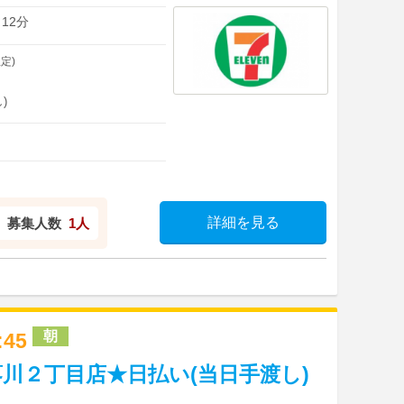
12分
定)
)
詳細を見る
募集人数
1人
朝
3:45
川２丁目店★日払い(当日手渡し)