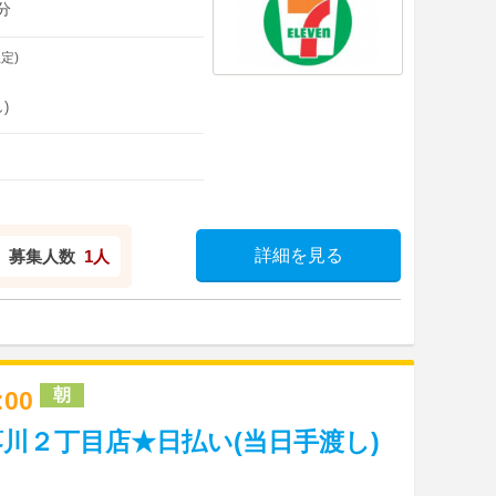
分
定)
)
詳細を見る
募集人数
1人
朝
3:00
川２丁目店★日払い(当日手渡し)