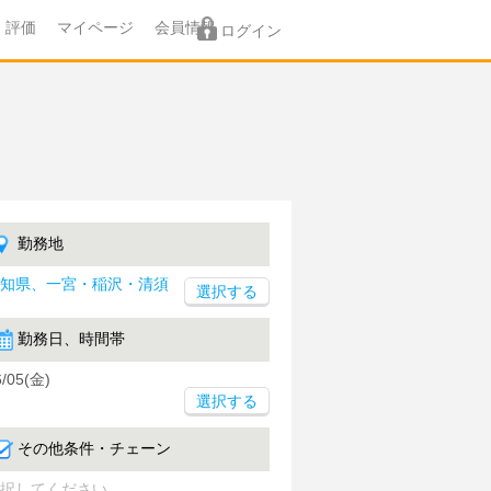
評価
マイページ
会員情報
ログイン
勤務地
知県、一宮・稲沢・清須
勤務日、時間帯
6/05(金)
選択する
その他条件・チェーン
択してください