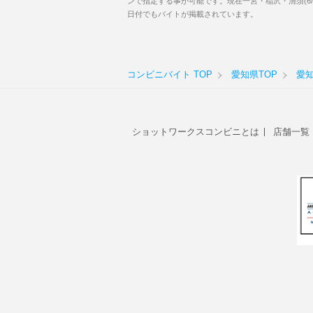
ンで指定する事が可能です。現在一宮・稲沢・清須(6
日付でもバイトが掲載されています。
コンビニバイト TOP
愛知県TOP
愛
ショットワークスコンビニとは
店舗一覧