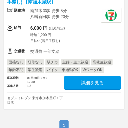
手渡し) 【南加木屋駅】
勤務地
南加木屋駅 徒歩 5分
八幡新田駅 徒歩 23分
給与
6,000 円
(日給想定)
時給 1,200 円
日払い(当日手渡し)
交通費
交通費 一部支給
面接なし
研修なし
駅チカ
主婦・主夫歓迎
高校生歓迎
年齢不問
学生歓迎
バイク・車通勤OK
WワークOK
応募締切
08月28日（金）
12:30
詳細を見る
募集人数
1人
セブンイレブン 東海市加木屋町１丁
目店
1