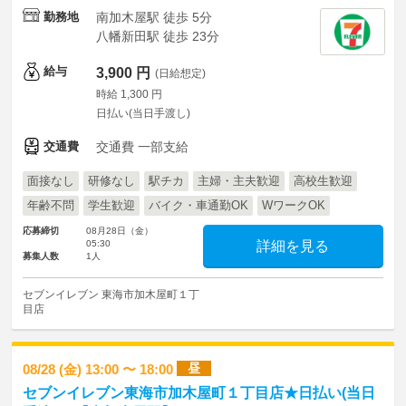
勤務地
南加木屋駅 徒歩 5分
八幡新田駅 徒歩 23分
給与
3,900 円
(日給想定)
時給 1,300 円
日払い(当日手渡し)
交通費
交通費 一部支給
面接なし
研修なし
駅チカ
主婦・主夫歓迎
高校生歓迎
年齢不問
学生歓迎
バイク・車通勤OK
WワークOK
応募締切
08月28日（金）
05:30
詳細を見る
募集人数
1人
セブンイレブン 東海市加木屋町１丁
目店
昼
08/28 (金) 13:00 〜 18:00
セブンイレブン東海市加木屋町１丁目店★日払い(当日