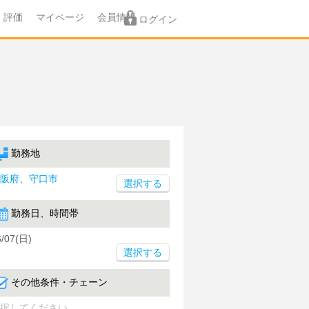
評価
マイページ
会員情報
ログイン
勤務地
阪府、守口市
勤務日、時間帯
6/07(日)
選択する
その他条件・チェーン
択してください