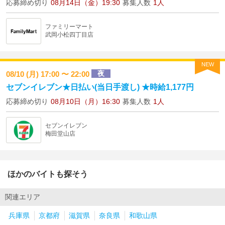
応募締め切り
08月14日（金）19:30
募集人数
1人
ファミリーマート
武岡小松四丁目店
NEW
夜
08/10 (月) 17:00 〜 22:00
セブンイレブン★日払い(当日手渡し) ★時給1,177円
応募締め切り
08月10日（月）16:30
募集人数
1人
セブンイレブン
梅田堂山店
ほかのバイトも探そう
関連エリア
兵庫県
京都府
滋賀県
奈良県
和歌山県