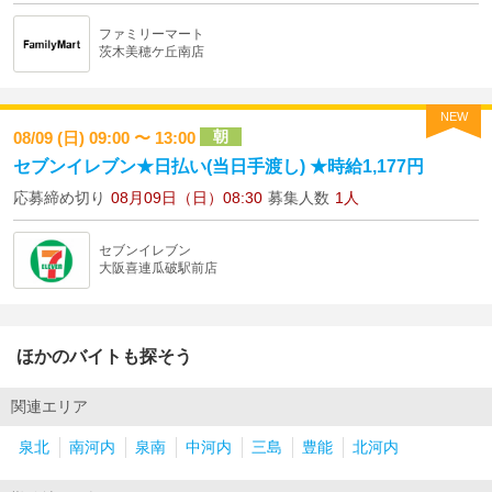
ファミリーマート
茨木美穂ケ丘南店
NEW
朝
08/09 (日) 09:00 〜 13:00
セブンイレブン★日払い(当日手渡し) ★時給1,177円
応募締め切り
08月09日（日）08:30
募集人数
1人
セブンイレブン
大阪喜連瓜破駅前店
ほかのバイトも探そう
関連エリア
泉北
南河内
泉南
中河内
三島
豊能
北河内