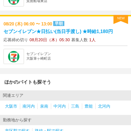
箕面船場東店
NEW
早朝
08/20 (木) 06:00 〜 13:00
セブンイレブン★日払い(当日手渡し) ★時給1,180円
応募締め切り
08月20日（木）05:30
募集人数
1人
セブンイレブン
大阪筆ヶ崎町店
ほかのバイトも探そう
関連エリア
大阪市
南河内
泉南
中河内
三島
豊能
北河内
勤務地から探す
市区郡で探す
路線・駅で探す